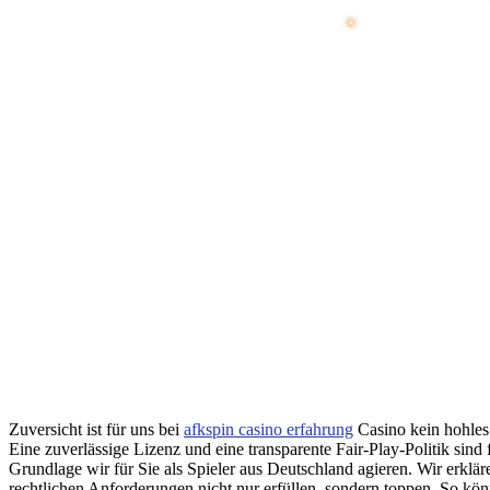
Zuversicht ist für uns bei
afkspin casino erfahrung
Casino kein hohles 
Eine zuverlässige Lizenz und eine transparente Fair-Play-Politik sind
Grundlage wir für Sie als Spieler aus Deutschland agieren. Wir erklä
rechtlichen Anforderungen nicht nur erfüllen, sondern toppen. So kö