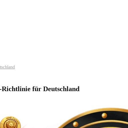
tschland
Richtlinie für Deutschland