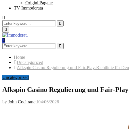
Origini Pagane
TV Immoderata
Search
for:
Search
Primary
Menu
Search
for:
Search
Home
Uncategorized
Afkspin Casino Regulierung und Fair-Play-Richtlinie für Deu
Uncategorized
Afkspin Casino Regulierung und Fair-Play-
by
John Cochrane
04/06/2026