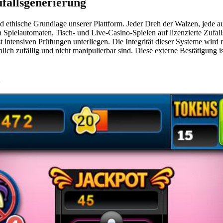
ufallsgenerierung
nd ethische Grundlage unserer Plattform. Jeder Dreh der Walzen, jede 
llen Spielautomaten, Tisch- und Live-Casino-Spielen auf lizenzierte Z
t intensiven Prüfungen unterliegen. Die Integrität dieser Systeme wi
hlich zufällig und nicht manipulierbar sind. Diese externe Bestätigung i
n