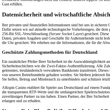
Gast erfüllen.
Datensicherheit und wirtschaftliche Absic
Ihre privaten und finanziellen Informationen sind bei uns in sicheren 
Dafür setzen wir auf aktuelle technologische Vorkehrungen, die dem
256-Bit SSL-Verschlüsselung (Secure Socket Layer) gesichert. Diese C
Daten, privaten Angaben und Geschäfte für Außenstehende nicht lesb
die Uhr gesichert. Wir erheben nur die Informationen, die für die Ab
Geschützte Zahlungsmethoden für Deutschland
Ein zusätzlicher Pfeiler Ihrer Sicherheit ist die Auswahlmöglichkeit
Sicherheitsschichten wie die Zwei-Faktor-Authentifizierung. Alle Zah
getrenntes, treuhänderisch verwaltetes Bankkonto transferiert. Diese
von unseren Betriebsmitteln gehalten werden. Sie bleiben jederzeit f
Sie helfen, Betrug und Missbrauch zu unterbinden und schützen letztl
Afkspin Casino etabliert für Spieler aus Deutschland auf einem Funda
die transparenten RTP-Werte und die umfangreichen Spielerschutztoo
zuverlässigen Partner zu tun haben. Einen Partner, der Ihre Sicherhei
erlangen und zu erhalten.