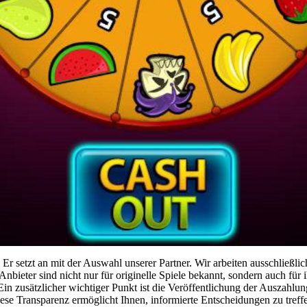
. Er setzt an mit der Auswahl unserer Partner. Wir arbeiten ausschließ
eter sind nicht nur für originelle Spiele bekannt, sondern auch für i
s. Ein zusätzlicher wichtiger Punkt ist die Veröffentlichung der Auszah
ese Transparenz ermöglicht Ihnen, informierte Entscheidungen zu treff