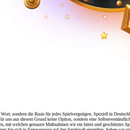
Wort, sondern die Basis für jedes Spielvergnügen. Speziell in Deutschl
 für uns aus diesem Grund keine Option, sondern eine Selbstverständlich
ren, mit welchen genauen Maßnahmen wir ein faires und geschütztes Spie
nnen Sie sich in Entspannung auf den Spielspaß einstellen. Sehen wir 