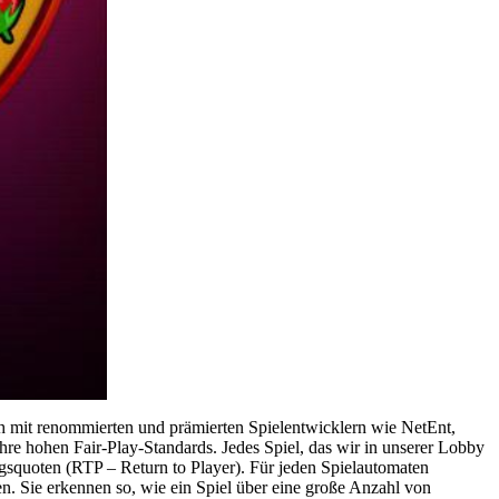
lich mit renommierten und prämierten Spielentwicklern wie NetEnt,
hre hohen Fair-Play-Standards. Jedes Spiel, das wir in unserer Lobby
lungsquoten (RTP – Return to Player). Für jeden Spielautomaten
en. Sie erkennen so, wie ein Spiel über eine große Anzahl von