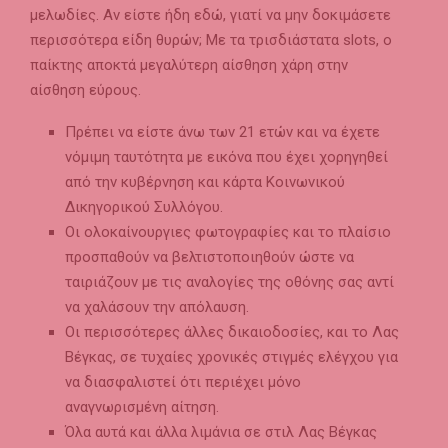
μελωδίες. Αν είστε ήδη εδώ, γιατί να μην δοκιμάσετε
περισσότερα είδη θυρών; Με τα τρισδιάστατα slots, ο
παίκτης αποκτά μεγαλύτερη αίσθηση χάρη στην
αίσθηση εύρους.
Πρέπει να είστε άνω των 21 ετών και να έχετε
νόμιμη ταυτότητα με εικόνα που έχει χορηγηθεί
από την κυβέρνηση και κάρτα Κοινωνικού
Δικηγορικού Συλλόγου.
Οι ολοκαίνουργιες φωτογραφίες και το πλαίσιο
προσπαθούν να βελτιστοποιηθούν ώστε να
ταιριάζουν με τις αναλογίες της οθόνης σας αντί
να χαλάσουν την απόλαυση.
Οι περισσότερες άλλες δικαιοδοσίες, και το Λας
Βέγκας, σε τυχαίες χρονικές στιγμές ελέγχου για
να διασφαλιστεί ότι περιέχει μόνο
αναγνωρισμένη αίτηση.
Όλα αυτά και άλλα λιμάνια σε στιλ Λας Βέγκας