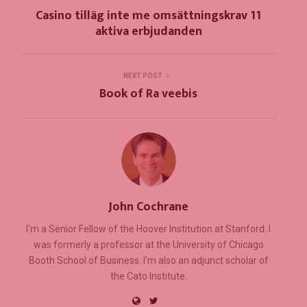
Casino tilläg inte me omsättningskrav 11
aktiva erbjudanden
NEXT POST
Book of Ra veebis
John Cochrane
I'm a Senior Fellow of the Hoover Institution at Stanford. I
was formerly a professor at the University of Chicago
Booth School of Business. I'm also an adjunct scholar of
the Cato Institute.