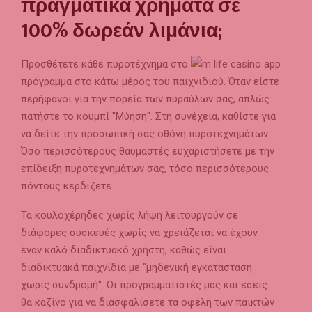
πραγματικά χρήματα σε
100% δωρεάν λιμάνια;
Προσθέτετε κάθε πυροτέχνημα στο
πρόγραμμα στο κάτω μέρος του παιχνιδιού. Όταν είστε
περήφανοι για την πορεία των πυραύλων σας, απλώς
πατήστε το κουμπί "Μύηση". Στη συνέχεια, καθίστε για
να δείτε την προσωπική σας οθόνη πυροτεχνημάτων.
Όσο περισσότερους θαυμαστές ευχαριστήσετε με την
επίδειξη πυροτεχνημάτων σας, τόσο περισσότερους
πόντους κερδίζετε.
Τα κουλοχέρηδες χωρίς λήψη λειτουργούν σε
διάφορες συσκευές χωρίς να χρειάζεται να έχουν
έναν καλό διαδικτυακό χρήστη, καθώς είναι
διαδικτυακά παιχνίδια με "μηδενική εγκατάσταση
χωρίς συνδρομή". Οι προγραμματιστές μας και εσείς
θα καζίνο για να διασφαλίσετε τα οφέλη των παικτών