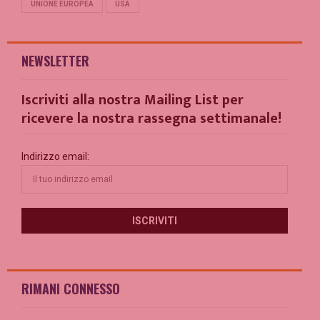
UNIONE EUROPEA
USA
NEWSLETTER
Iscriviti alla nostra Mailing List per
ricevere la nostra rassegna settimanale!
Indirizzo email:
RIMANI CONNESSO