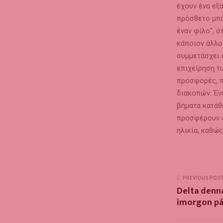
έχουν ένα εξ
πρόσθετο μπό
έναν φίλο", ό
κάποιον άλλο
συμμετάσχει 
επιχείρηση τ
προσφορές, π
διακοπών. Έν
βήματα κατάθ
προσφέρουν ά
ηλικία, καθώς
PREVIOUS POS
Delta denn
imorgon på 