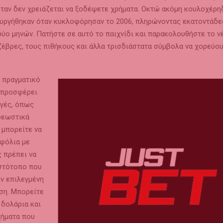
ταν δεν χρειάζεται να ξοδέψετε χρήματα. Οκτώ ακόμη κουλοχέρ
υργήθηκαν όταν κυκλοφόρησαν το 2006, πληρώνοντας εκατοντάδε
δύο μηνών. Πατήστε σε αυτό το παιχνίδι και παρακολουθήστε το ν
ς ζέβρες, τους πιθήκους και άλλα τρισδιάστατα σύμβολα να χορεύο
ε πραγματικό
 προσφέρει
γές, όπως
ρεωστικά
 μπορείτε να
φόλια με
ς πρέπει να
ιστότοπο που
ν επιλεγμένη
ση. Μπορείτε
 δολάρια και
χήματα που