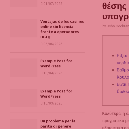
θέσης 
01/07/2025
υπογ
Ventajas de los casinos
online sin licencia
by
John Cochra
frente a operadores
DGOJ
06/06/2025
Ρίξτε 
Example Post for
κερδί
WordPress
Βαθμο
13/04/2025
Κουλο
Είναι
Example Post for
διαθέ
WordPress
15/03/2025
Καλύτερα, η α
Un problema per la
πραγματικά μ
parità di genere
εξαιρετικά ασ