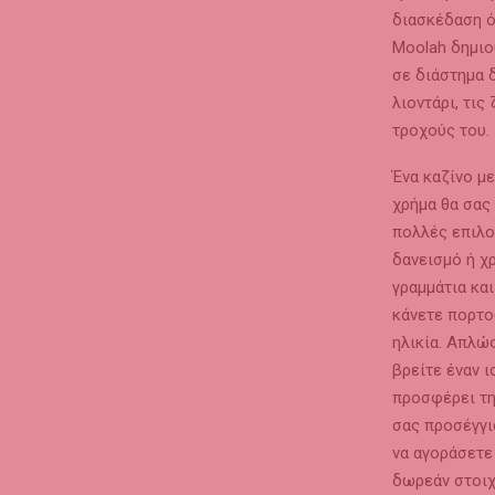
διασκέδαση ό
Moolah δημιο
σε διάστημα 
λιοντάρι, τι
τροχούς του.
Ένα καζίνο μ
χρήμα θα σας
πολλές επιλο
δανεισμό ή χ
γραμμάτια και
κάνετε πορτο
ηλικία. Απλώ
βρείτε έναν 
προσφέρει τη
σας προσέγγι
να αγοράσετε
δωρεάν στοι