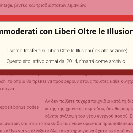
ntage, βίντεο και τρισδιάστατων λιμανιών;
ογία 3 εκατό% Επιπλέον Κουλοχ
6000
mmoderati con Liberi Oltre le Illusion
ερε παιχνίδια καζίνο και έχετε πολλές δυνατότητες από το 1999,
Ci siamo trasferiti su Liberi Oltre le Illusioni (
link alla sezione
).
ο ένα φίλο που ξέρει τι λέει σε αυτόν τον κόσμο. Με θύρες μίας 
λών γραμμών και κουλοχέρηδες μπόνους, είτε σας αρέσουν τα αντ
Questo sito, attivo ormai dal 2014, rimarrá come archivio.
λιμάνια, υπάρχει κάτι που προσφέρεται για όλους τους παίκτες. 
γκεκριμένα επαγγελματικά σύγχρονα κουλοχέρηδες τζάκποτ που δι
tech, τα οποία θα πρέπει να προσφέρουν στους παίκτες κάθε κίνητ
 συχνά.
Αν δεν παίξετε τυχερά παιχνίδια κατά τη δι
αυτής της χρονικής περιόδου, δεν θα μπορ
κάνετε ανάληψη του νέου ενεργού ποσού. Σ
να ανατρέξετε στην ιστοσελίδα των νέων όρων και προϋποθέσεων
 καζίνο για να ελέγξετε όλα τα κριτήρια για να έχετε το ποσό αν