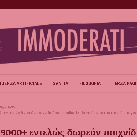
IGENZA ARTIFICIALE
SANITÀ
FILOSOFIA
TERZA PAG
egorized
0+ εντελώς δωρεάν παιχνίδι θέσης online Μηδενική εγκατάσταση ή υπογρ
 9000+ εντελώς δωρεάν παιχνίδ