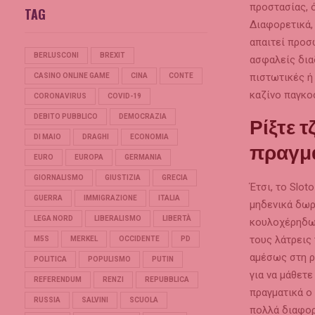
προστασίας, 
TAG
Διαφορετικά,
απαιτεί προσ
BERLUSCONI
BREXIT
ασφαλείς δια
πιστωτικές ή
CASINO ONLINE GAME
CINA
CONTE
καζίνο παγκο
CORONAVIRUS
COVID-19
Ρίξτε τ
DEBITO PUBBLICO
DEMOCRAZIA
DI MAIO
DRAGHI
ECONOMIA
πραγμα
EURO
EUROPA
GERMANIA
GIORNALISMO
GIUSTIZIA
GRECIA
Έτσι, το Slot
GUERRA
IMMIGRAZIONE
ITALIA
μηδενικά δωρ
LEGA NORD
LIBERALISMO
LIBERTÀ
κουλοχέρηδων 
τους λάτρεις
M5S
MERKEL
OCCIDENTE
PD
αμέσως στη ρ
POLITICA
POPULISMO
PUTIN
για να μάθετε
REFERENDUM
RENZI
REPUBBLICA
πραγματικά ο
RUSSIA
SALVINI
SCUOLA
πολλά διαφορ