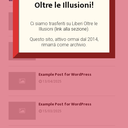
Oltre le Illusioni!
Example Post for WordPress
01/07/2025
Ci siamo trasferiti su Liberi Oltre le
Illusioni (
link alla sezione
).
Questo sito, attivo ormai dal 2014,
Ventajas de los casinos online sin
rimarrá come archivio.
licencia frente a operadores DGOJ
06/06/2025
Example Post for WordPress
13/04/2025
Example Post for WordPress
15/03/2025