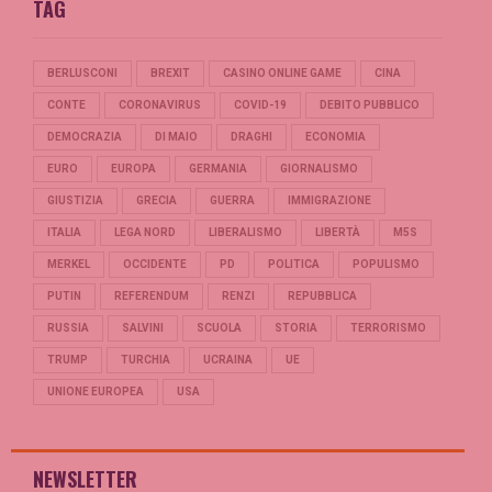
TAG
BERLUSCONI
BREXIT
CASINO ONLINE GAME
CINA
CONTE
CORONAVIRUS
COVID-19
DEBITO PUBBLICO
DEMOCRAZIA
DI MAIO
DRAGHI
ECONOMIA
EURO
EUROPA
GERMANIA
GIORNALISMO
GIUSTIZIA
GRECIA
GUERRA
IMMIGRAZIONE
ITALIA
LEGA NORD
LIBERALISMO
LIBERTÀ
M5S
MERKEL
OCCIDENTE
PD
POLITICA
POPULISMO
PUTIN
REFERENDUM
RENZI
REPUBBLICA
RUSSIA
SALVINI
SCUOLA
STORIA
TERRORISMO
TRUMP
TURCHIA
UCRAINA
UE
UNIONE EUROPEA
USA
NEWSLETTER