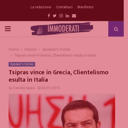
La redazione
Contattaci
Manifesto
Facebook
Twitter
Instagram
Linkedin
Email
PRIMARY
MENU
Home
Sezioni
Speaker's Corner
Tsipras vince in Grecia, Clientelismo esulta in Italia
Speaker's Corner
Tsipras vince in Grecia, Clientelismo
esulta in Italia
by
Daniele Spera
28/01/2015