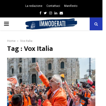
La redazione
Contattaci
Manifesto
Facebook
Twitter
Instagram
Linkedin
Email
PRIMARY
MENU
Home
Vox Italia
Tag : Vox Italia