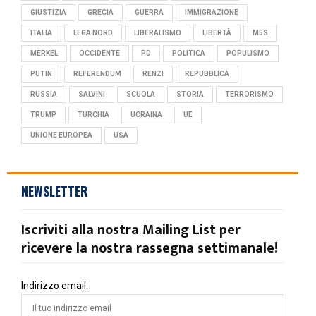
GIUSTIZIA
GRECIA
GUERRA
IMMIGRAZIONE
ITALIA
LEGA NORD
LIBERALISMO
LIBERTÀ
M5S
MERKEL
OCCIDENTE
PD
POLITICA
POPULISMO
PUTIN
REFERENDUM
RENZI
REPUBBLICA
RUSSIA
SALVINI
SCUOLA
STORIA
TERRORISMO
TRUMP
TURCHIA
UCRAINA
UE
UNIONE EUROPEA
USA
NEWSLETTER
Iscriviti alla nostra Mailing List per
ricevere la nostra rassegna settimanale!
Indirizzo email: