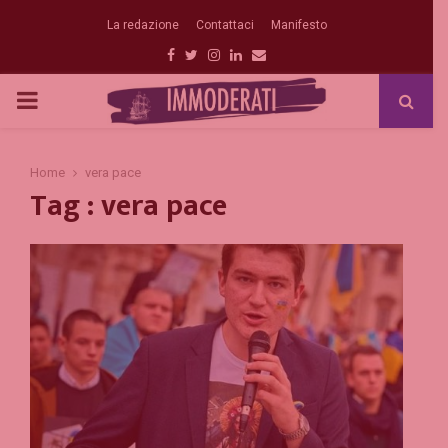
La redazione
Contattaci
Manifesto
Facebook
Twitter
Instagram
Linkedin
Email
PRIMARY
MENU
Home
vera pace
Tag : vera pace