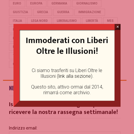
EURO
EUROPA
GERMANIA
GIORNALISMO
GIUSTIZIA
GRECIA
GUERRA
IMMIGRAZIONE
ITALIA
LEGA NORD
LIBERALISMO
LIBERTÀ
M5S
×
MERKEL
OCCIDENTE
PD
POLITICA
POPULISMO
Immoderati con Liberi
PUTIN
REFERENDUM
RENZI
REPUBBLICA
Oltre le Illusioni!
RUSSIA
SALVINI
SCUOLA
STORIA
TERRORISMO
TRUMP
TURCHIA
UCRAINA
UE
UNIONE EUROPEA
USA
Ci siamo trasferiti su Liberi Oltre le
Illusioni (
link alla sezione
).
Questo sito, attivo ormai dal 2014,
NEWSLETTER
rimarrá come archivio.
Iscriviti alla nostra Mailing List per
ricevere la nostra rassegna settimanale!
Indirizzo email: