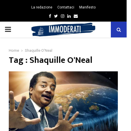
La redazione
Contattaci
Manifesto
Facebook
Twitter
Instagram
Linkedin
Email
PRIMARY
MENU
Home
Shaquille O'Neal
Tag : Shaquille O'Neal