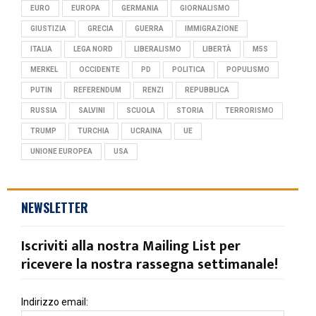
EURO
EUROPA
GERMANIA
GIORNALISMO
GIUSTIZIA
GRECIA
GUERRA
IMMIGRAZIONE
ITALIA
LEGA NORD
LIBERALISMO
LIBERTÀ
M5S
MERKEL
OCCIDENTE
PD
POLITICA
POPULISMO
PUTIN
REFERENDUM
RENZI
REPUBBLICA
RUSSIA
SALVINI
SCUOLA
STORIA
TERRORISMO
TRUMP
TURCHIA
UCRAINA
UE
UNIONE EUROPEA
USA
NEWSLETTER
Iscriviti alla nostra Mailing List per
ricevere la nostra rassegna settimanale!
Indirizzo email: