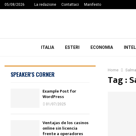
05/08/2026
La redazione
Contattaci
Manifesto
ITALIA
ESTERI
ECONOMIA
INTEL
Home
Salma
SPEAKER'S CORNER
Tag : 
Example Post for
WordPress
01/07/2025
Ventajas de los casinos
online sin licencia
frente a operadores