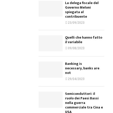
La delega fiscale del
Governo Meloni
spiegata al
contribuente
23/09/2023
Quelli che hanno fatto
il variabile
09/08/2023
Banking is
necessary, banks are
not
29/04/2023
Semiconduttori: il
ruolo dei Paesi Bassi
nella guerra
commerciale tra Cina e
USA