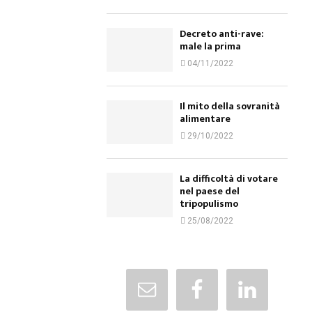
Decreto anti-rave:
male la prima
04/11/2022
Il mito della sovranità
alimentare
29/10/2022
La difficoltà di votare
nel paese del
tripopulismo
25/08/2022