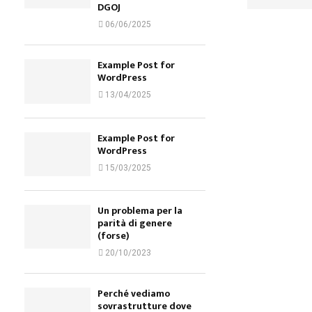
DGOJ
06/06/2025
Example Post for
WordPress
13/04/2025
Example Post for
WordPress
15/03/2025
Un problema per la
parità di genere
(forse)
20/10/2023
Perché vediamo
sovrastrutture dove