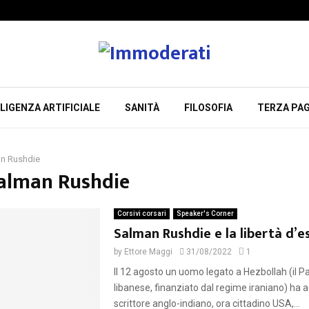
LIGENZA ARTIFICIALE
SANITÀ
FILOSOFIA
TERZA PAG
n Rushdie
Salman Rushdie
Corsivi corsari
Speaker's Corner
Salman Rushdie e la libertà d’e
by
Ettore Maggi
31/08/2022
1
Il 12 agosto un uomo legato a Hezbollah (il Par
libanese, finanziato dal regime iraniano) ha ac
scrittore anglo-indiano, ora cittadino USA,...