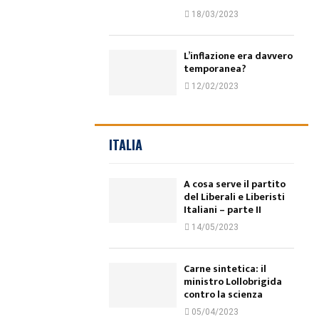
18/03/2023
L’inflazione era davvero
temporanea?
12/02/2023
ITALIA
A cosa serve il partito
del Liberali e Liberisti
Italiani – parte II
14/05/2023
Carne sintetica: il
ministro Lollobrigida
contro la scienza
05/04/2023