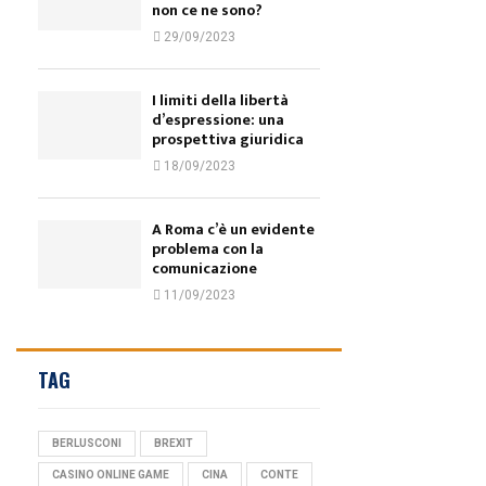
non ce ne sono?
29/09/2023
I limiti della libertà
d’espressione: una
prospettiva giuridica
18/09/2023
A Roma c’è un evidente
problema con la
comunicazione
11/09/2023
TAG
BERLUSCONI
BREXIT
CASINO ONLINE GAME
CINA
CONTE