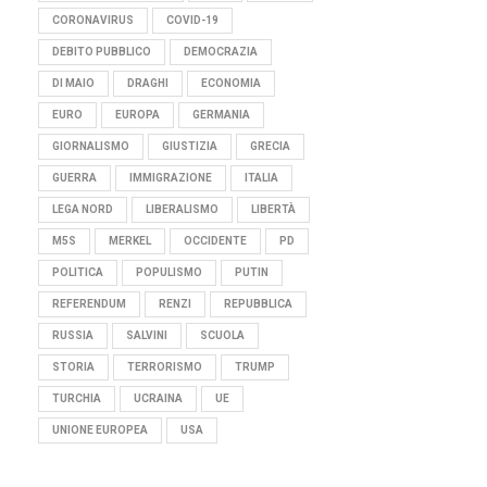
CORONAVIRUS
COVID-19
DEBITO PUBBLICO
DEMOCRAZIA
DI MAIO
DRAGHI
ECONOMIA
EURO
EUROPA
GERMANIA
GIORNALISMO
GIUSTIZIA
GRECIA
GUERRA
IMMIGRAZIONE
ITALIA
LEGA NORD
LIBERALISMO
LIBERTÀ
M5S
MERKEL
OCCIDENTE
PD
POLITICA
POPULISMO
PUTIN
REFERENDUM
RENZI
REPUBBLICA
RUSSIA
SALVINI
SCUOLA
STORIA
TERRORISMO
TRUMP
TURCHIA
UCRAINA
UE
UNIONE EUROPEA
USA