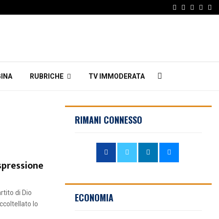
Facebook
Twitter
Instagr
Linke
Em
INA
RUBRICHE
TV IMMODERATA
RIMANI CONNESSO
spressione
tito di Dio
ECONOMIA
coltellato lo