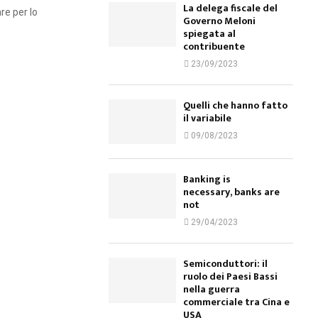
La delega fiscale del
re per lo
Governo Meloni
spiegata al
contribuente
23/09/2023
Quelli che hanno fatto
il variabile
09/08/2023
Banking is
necessary, banks are
not
29/04/2023
Semiconduttori: il
ruolo dei Paesi Bassi
nella guerra
commerciale tra Cina e
USA