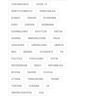
CORONAVIRUS
COVID-19
DEBITO PUBBLICO
DEMOCRAZIA
DI MAIO
DRAGHI
ECONOMIA
EURO
EUROPA
GERMANIA
GIORNALISMO
GIUSTIZIA
GRECIA
GUERRA
IMMIGRAZIONE
ITALIA
LEGA NORD
LIBERALISMO
LIBERTÀ
M5S
MERKEL
OCCIDENTE
PD
POLITICA
POPULISMO
PUTIN
REFERENDUM
RENZI
REPUBBLICA
RUSSIA
SALVINI
SCUOLA
STORIA
TERRORISMO
TRUMP
TURCHIA
UCRAINA
UE
UNIONE EUROPEA
USA