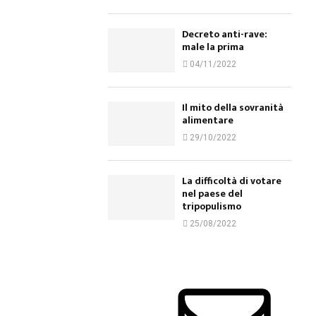
Decreto anti-rave:
male la prima
04/11/2022
Il mito della sovranità
alimentare
29/10/2022
La difficoltà di votare
nel paese del
tripopulismo
25/08/2022