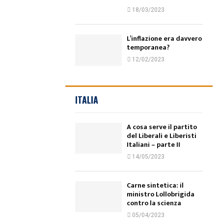
18/03/2023
L’inflazione era davvero
temporanea?
12/02/2023
ITALIA
A cosa serve il partito
del Liberali e Liberisti
Italiani – parte II
14/05/2023
Carne sintetica: il
ministro Lollobrigida
contro la scienza
05/04/2023