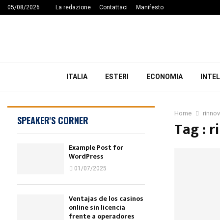
05/08/2026
La redazione
Contattaci
Manifesto
ITALIA
ESTERI
ECONOMIA
INTEL
Home
rinnov
SPEAKER'S CORNER
Tag : r
Example Post for
WordPress
01/07/2025
Ventajas de los casinos
online sin licencia
frente a operadores