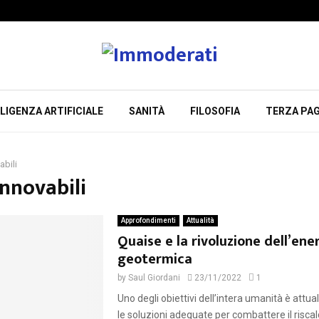
LIGENZA ARTIFICIALE
SANITÀ
FILOSOFIA
TERZA PAG
abili
innovabili
Approfondimenti
Attualità
Quaise e la rivoluzione dell’ene
geotermica
by
Saul Giordani
23/11/2022
1
Uno degli obiettivi dell’intera umanità è attu
le soluzioni adeguate per combattere il risc