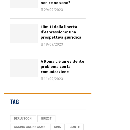
non ce ne sono?
29/09/2023
I limiti della libertà
d’espressione: una
prospettiva giuridica
18/09/2023
A Roma c’è un evidente
problema con la
comunicazione
11/09/2023
TAG
BERLUSCONI
BREXIT
CASINO ONLINE GAME
CINA
CONTE