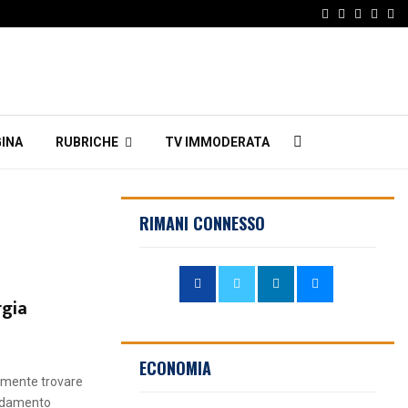
Facebook
Twitter
Instagr
Linke
Em
INA
RUBRICHE
TV IMMODERATA
RIMANI CONNESSO
rgia
ECONOMIA
almente trovare
aldamento