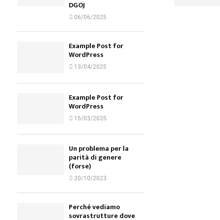
DGOJ
06/06/2025
Example Post for
WordPress
13/04/2025
Example Post for
WordPress
15/03/2025
Un problema per la
parità di genere
(forse)
20/10/2023
Perché vediamo
sovrastrutture dove