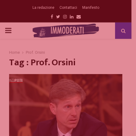
La redazione
Contattaci
Manifesto
Facebook
Twitter
Instagram
Linkedin
Email
PRIMARY
MENU
Home
Prof. Orsini
Tag : Prof. Orsini