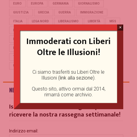
EURO
EUROPA
GERMANIA
GIORNALISMO
GIUSTIZIA
GRECIA
GUERRA
IMMIGRAZIONE
ITALIA
LEGA NORD
LIBERALISMO
LIBERTÀ
M5S
×
MERKEL
OCCIDENTE
PD
POLITICA
POPULISMO
Immoderati con Liberi
PUTIN
REFERENDUM
RENZI
REPUBBLICA
Oltre le Illusioni!
RUSSIA
SALVINI
SCUOLA
STORIA
TERRORISMO
TRUMP
TURCHIA
UCRAINA
UE
UNIONE EUROPEA
USA
Ci siamo trasferiti su Liberi Oltre le
Illusioni (
link alla sezione
).
Questo sito, attivo ormai dal 2014,
NEWSLETTER
rimarrá come archivio.
Iscriviti alla nostra Mailing List per
ricevere la nostra rassegna settimanale!
Indirizzo email: