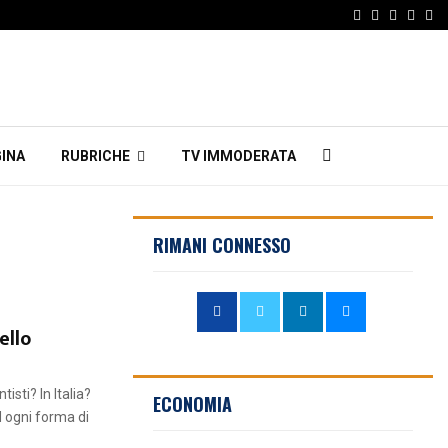
Facebook
Twitter
Instagr
Linke
Em
INA
RUBRICHE
TV IMMODERATA
RIMANI CONNESSO
ello
tisti? In Italia?
ECONOMIA
d ogni forma di