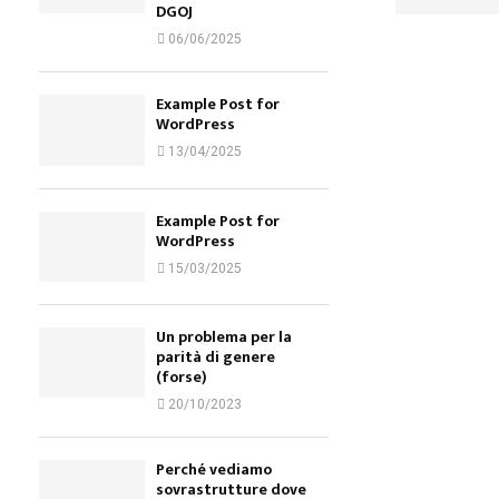
DGOJ
06/06/2025
Example Post for
WordPress
13/04/2025
Example Post for
WordPress
15/03/2025
Un problema per la
parità di genere
(forse)
20/10/2023
Perché vediamo
sovrastrutture dove