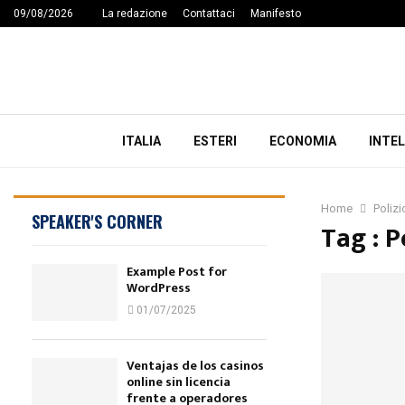
09/08/2026
La redazione
Contattaci
Manifesto
ITALIA
ESTERI
ECONOMIA
INTEL
Home
Polizio
SPEAKER'S CORNER
Tag : P
Example Post for
WordPress
01/07/2025
Ventajas de los casinos
online sin licencia
frente a operadores