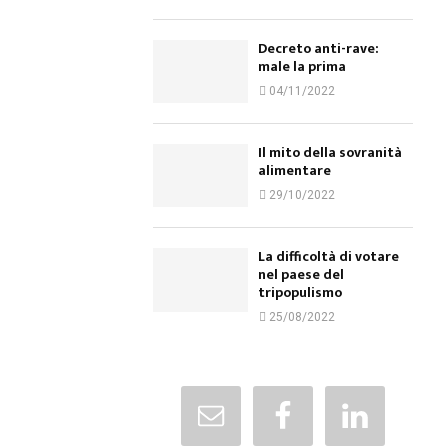
Decreto anti-rave:
male la prima
04/11/2022
Il mito della sovranità
alimentare
29/10/2022
La difficoltà di votare
nel paese del
tripopulismo
25/08/2022