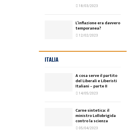
18/03/2023
L’inflazione era davvero
temporanea?
12/02/2023
ITALIA
A cosa serve il partito
del Liberali e Liberisti
Italiani – parte II
14/05/2023
Carne sintetica: il
ministro Lollobrigida
contro la scienza
05/04/2023