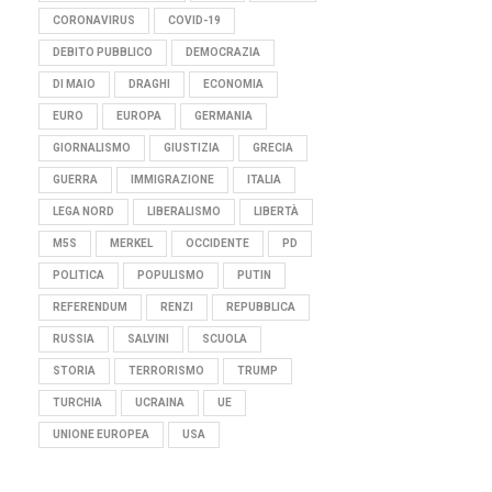
CORONAVIRUS
COVID-19
DEBITO PUBBLICO
DEMOCRAZIA
DI MAIO
DRAGHI
ECONOMIA
EURO
EUROPA
GERMANIA
GIORNALISMO
GIUSTIZIA
GRECIA
GUERRA
IMMIGRAZIONE
ITALIA
LEGA NORD
LIBERALISMO
LIBERTÀ
M5S
MERKEL
OCCIDENTE
PD
POLITICA
POPULISMO
PUTIN
REFERENDUM
RENZI
REPUBBLICA
RUSSIA
SALVINI
SCUOLA
STORIA
TERRORISMO
TRUMP
TURCHIA
UCRAINA
UE
UNIONE EUROPEA
USA