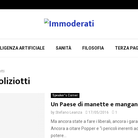
LIGENZA ARTIFICIALE
SANITÀ
FILOSOFIA
TERZA PAG
tti
oliziotti
Speaker's Corner
Un Paese di manette e mangan
by
Stefano Leanza
17/05/2016
1
Ma ancora state a fare i liberali, ancora i garan
Ancora a citare Popper e “i pericoli inerenti a
potere...