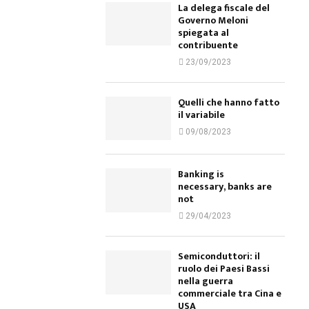
La delega fiscale del
Governo Meloni
spiegata al
contribuente
23/09/2023
Quelli che hanno fatto
il variabile
09/08/2023
Banking is
necessary, banks are
not
29/04/2023
Semiconduttori: il
ruolo dei Paesi Bassi
nella guerra
commerciale tra Cina e
USA