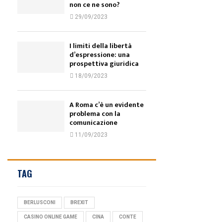
non ce ne sono?
29/09/2023
I limiti della libertà
d’espressione: una
prospettiva giuridica
18/09/2023
A Roma c’è un evidente
problema con la
comunicazione
11/09/2023
TAG
BERLUSCONI
BREXIT
CASINO ONLINE GAME
CINA
CONTE