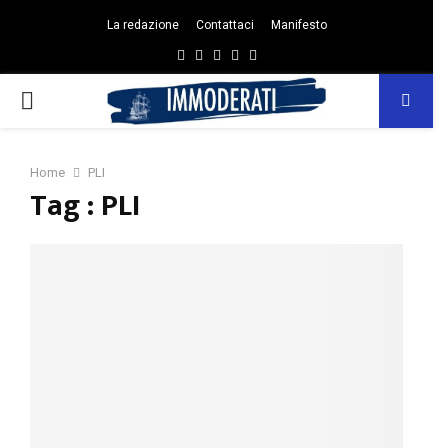
La redazione
Contattaci
Manifesto
Facebook
Twitter
Instagram
Linkedin
Email
PRIMARY
MENU
Home
PLI
Tag : PLI