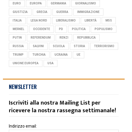
EURO
EUROPA
GERMANIA
GIORNALISMO
GIUSTIZIA
GRECIA
GUERRA
IMMIGRAZIONE
ITALIA
LEGA NORD
LIBERALISMO
LIBERTÀ
M5S
MERKEL
OCCIDENTE
PD
POLITICA
POPULISMO
PUTIN
REFERENDUM
RENZI
REPUBBLICA
RUSSIA
SALVINI
SCUOLA
STORIA
TERRORISMO
TRUMP
TURCHIA
UCRAINA
UE
UNIONE EUROPEA
USA
NEWSLETTER
Iscriviti alla nostra Mailing List per
ricevere la nostra rassegna settimanale!
Indirizzo email: