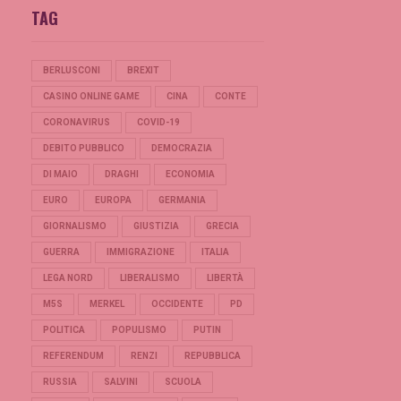
TAG
BERLUSCONI
BREXIT
CASINO ONLINE GAME
CINA
CONTE
CORONAVIRUS
COVID-19
DEBITO PUBBLICO
DEMOCRAZIA
DI MAIO
DRAGHI
ECONOMIA
EURO
EUROPA
GERMANIA
GIORNALISMO
GIUSTIZIA
GRECIA
GUERRA
IMMIGRAZIONE
ITALIA
LEGA NORD
LIBERALISMO
LIBERTÀ
M5S
MERKEL
OCCIDENTE
PD
POLITICA
POPULISMO
PUTIN
REFERENDUM
RENZI
REPUBBLICA
RUSSIA
SALVINI
SCUOLA