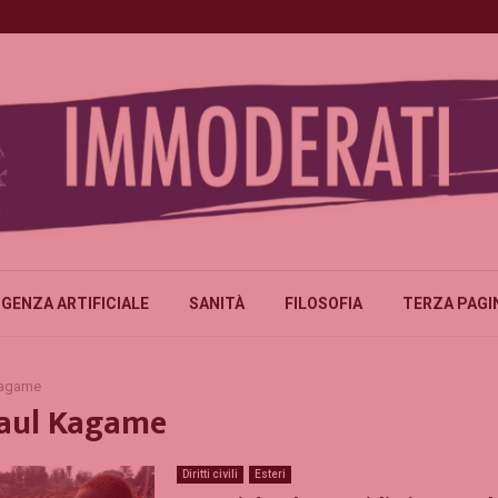
IGENZA ARTIFICIALE
SANITÀ
FILOSOFIA
TERZA PAGI
Kagame
Paul Kagame
Diritti civili
Esteri