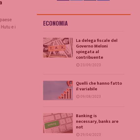
a
n paese
ECONOMIA
 Hutu e i
La delega fiscale del
Governo Meloni
spiegata al
contribuente
23/09/2023
Quelli che hanno fatto
il variabile
09/08/2023
Banking is
necessary, banks are
not
29/04/2023