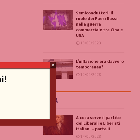
Semiconduttori: il
ruolo dei Paesi Bassi
nella guerra
commerciale tra Cina e
USA
18/03/2023
L’inflazione era davvero
×
temporanea?
i!
12/02/2023
ITALIA
A cosa serve il partito
del Liberali e Liberisti
Italiani – parte II
14/05/2023