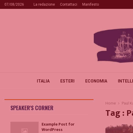
07/08/2026
La redazione
Contattaci
Manifesto
ITALIA
ESTERI
ECONOMIA
INTELL
Home
Paul 
SPEAKER'S CORNER
Tag : 
Example Post for
WordPress