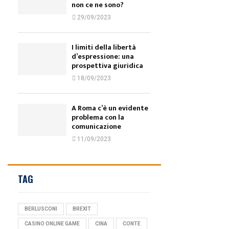
non ce ne sono?
29/09/2023
I limiti della libertà
d’espressione: una
prospettiva giuridica
18/09/2023
A Roma c’è un evidente
problema con la
comunicazione
11/09/2023
TAG
BERLUSCONI
BREXIT
CASINO ONLINE GAME
CINA
CONTE