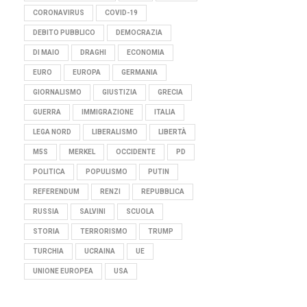
CORONAVIRUS
COVID-19
DEBITO PUBBLICO
DEMOCRAZIA
DI MAIO
DRAGHI
ECONOMIA
EURO
EUROPA
GERMANIA
GIORNALISMO
GIUSTIZIA
GRECIA
GUERRA
IMMIGRAZIONE
ITALIA
LEGA NORD
LIBERALISMO
LIBERTÀ
M5S
MERKEL
OCCIDENTE
PD
POLITICA
POPULISMO
PUTIN
REFERENDUM
RENZI
REPUBBLICA
RUSSIA
SALVINI
SCUOLA
STORIA
TERRORISMO
TRUMP
TURCHIA
UCRAINA
UE
UNIONE EUROPEA
USA