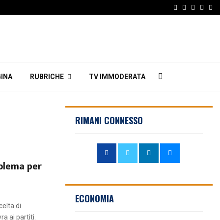
Facebook
Twitter
Instagr
Linke
Em
INA
RUBRICHE
TV IMMODERATA
RIMANI CONNESSO
oblema per
ECONOMIA
celta di
a ai partiti.