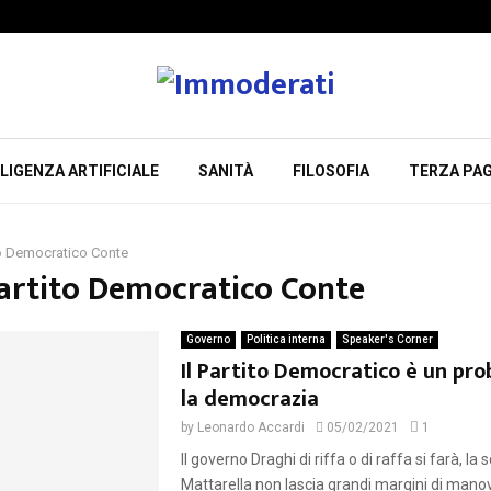
LIGENZA ARTIFICIALE
SANITÀ
FILOSOFIA
TERZA PAG
to Democratico Conte
Partito Democratico Conte
Governo
Politica interna
Speaker's Corner
Il Partito Democratico è un pr
la democrazia
by
Leonardo Accardi
05/02/2021
1
Il governo Draghi di riffa o di raffa si farà, la s
Mattarella non lascia grandi margini di manovr