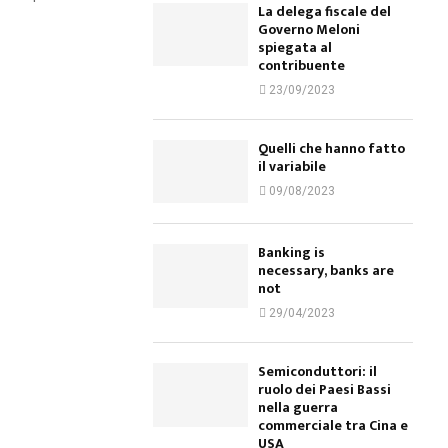
La delega fiscale del
Governo Meloni
spiegata al
contribuente
23/09/2023
Quelli che hanno fatto
il variabile
09/08/2023
Banking is
necessary, banks are
not
29/04/2023
Semiconduttori: il
ruolo dei Paesi Bassi
nella guerra
commerciale tra Cina e
USA