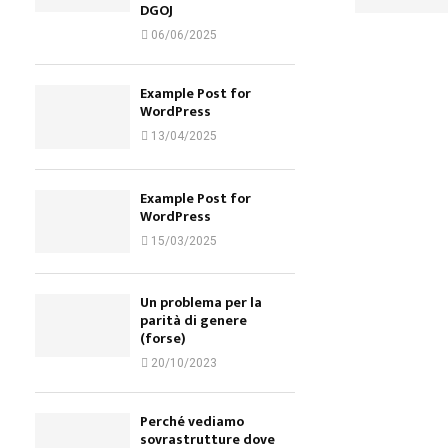
DGOJ
06/06/2025
Example Post for
WordPress
13/04/2025
Example Post for
WordPress
15/03/2025
Un problema per la
parità di genere
(forse)
20/10/2023
Perché vediamo
sovrastrutture dove