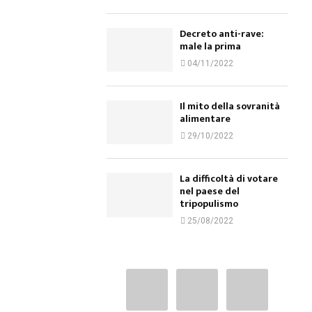
Decreto anti-rave:
male la prima
04/11/2022
Il mito della sovranità
alimentare
29/10/2022
La difficoltà di votare
nel paese del
tripopulismo
25/08/2022