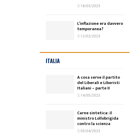
18/03/2023
L’inflazione era davvero
temporanea?
12/02/2023
ITALIA
A cosa serve il partito
del Liberali e Liberisti
Italiani – parte II
14/05/2023
Carne sintetica: il
ministro Lollobrigida
contro la scienza
05/04/2023