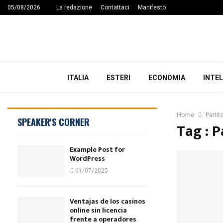
05/08/2026
La redazione
Contattaci
Manifesto
ITALIA
ESTERI
ECONOMIA
INTEL
Home
Parti
SPEAKER'S CORNER
Tag : 
Example Post for
WordPress
01/07/2025
Ventajas de los casinos
online sin licencia
frente a operadores