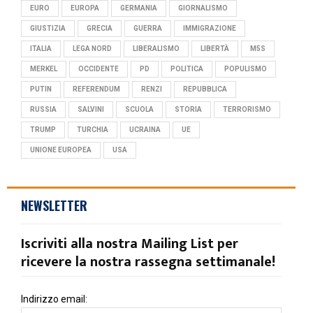
EURO
EUROPA
GERMANIA
GIORNALISMO
GIUSTIZIA
GRECIA
GUERRA
IMMIGRAZIONE
ITALIA
LEGA NORD
LIBERALISMO
LIBERTÀ
M5S
MERKEL
OCCIDENTE
PD
POLITICA
POPULISMO
PUTIN
REFERENDUM
RENZI
REPUBBLICA
RUSSIA
SALVINI
SCUOLA
STORIA
TERRORISMO
TRUMP
TURCHIA
UCRAINA
UE
UNIONE EUROPEA
USA
NEWSLETTER
Iscriviti alla nostra Mailing List per
ricevere la nostra rassegna settimanale!
Indirizzo email: