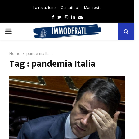
La redazione
Contattaci
Manifesto
Facebook
Twitter
Instagram
Linkedin
Email
PRIMARY
MENU
Home
pandemia Italia
Tag : pandemia Italia