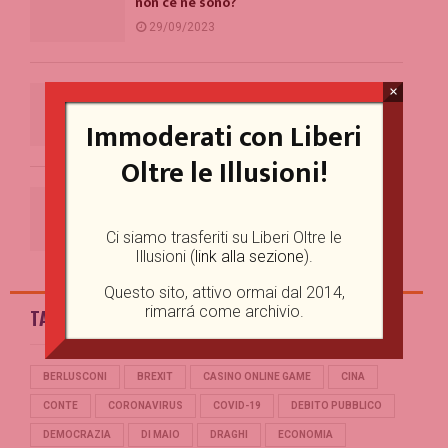
non ce ne sono?
29/09/2023
I limiti della libertà d’espressione: una
×
prospettiva giuridica
Immoderati con Liberi
18/09/2023
Oltre le Illusioni!
A Roma c’è un evidente problema con la
comunicazione
Ci siamo trasferiti su Liberi Oltre le
11/09/2023
Illusioni (
link alla sezione
).
Questo sito, attivo ormai dal 2014,
rimarrá come archivio.
TAG
BERLUSCONI
BREXIT
CASINO ONLINE GAME
CINA
CONTE
CORONAVIRUS
COVID-19
DEBITO PUBBLICO
DEMOCRAZIA
DI MAIO
DRAGHI
ECONOMIA