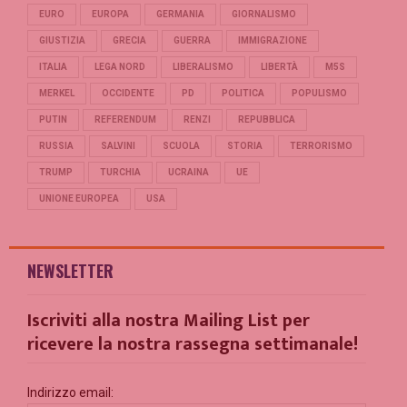
EURO
EUROPA
GERMANIA
GIORNALISMO
GIUSTIZIA
GRECIA
GUERRA
IMMIGRAZIONE
ITALIA
LEGA NORD
LIBERALISMO
LIBERTÀ
M5S
MERKEL
OCCIDENTE
PD
POLITICA
POPULISMO
PUTIN
REFERENDUM
RENZI
REPUBBLICA
RUSSIA
SALVINI
SCUOLA
STORIA
TERRORISMO
TRUMP
TURCHIA
UCRAINA
UE
UNIONE EUROPEA
USA
NEWSLETTER
Iscriviti alla nostra Mailing List per
ricevere la nostra rassegna settimanale!
Indirizzo email: