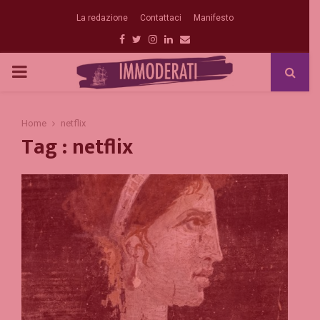
La redazione
Contattaci
Manifesto
Facebook
Twitter
Instagram
Linkedin
Email
PRIMARY
MENU
Home
netflix
Tag : netflix