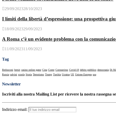
29/09/2023
28/10/2023
I limiti della libertà d’espressione: una prospettiva giu
18/09/2023
29/09/2023
A Roma c’è un evidente problema con la comunicazi
11/09/2023
11/09/2023
Tag
Berlusconi
brexit
casino online game
Cina
Conte
Coronavirus
Covid-19
debito pubblico
democrazia
Di M
Russia
salvini
scuola
Storia
Terrorismo
Trump
Turchia
Ucraina
UE
Unione Europea
usa
Newsletter
Iscriviti alla nostra Mailing List per ricevere la nostra rassegna s
Indirizzo email: