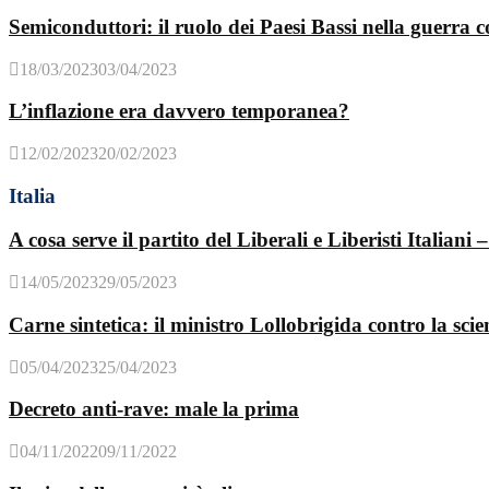
Semiconduttori: il ruolo dei Paesi Bassi nella guerra
18/03/2023
03/04/2023
L’inflazione era davvero temporanea?
12/02/2023
20/02/2023
Italia
A cosa serve il partito del Liberali e Liberisti Italiani –
14/05/2023
29/05/2023
Carne sintetica: il ministro Lollobrigida contro la sci
05/04/2023
25/04/2023
Decreto anti-rave: male la prima
04/11/2022
09/11/2022