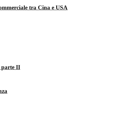
 commerciale tra Cina e USA
 parte II
enza