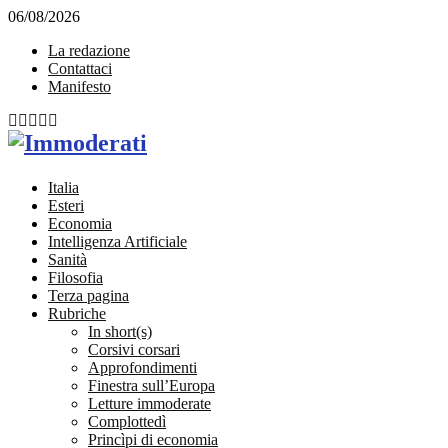
06/08/2026
La redazione
Contattaci
Manifesto
Facebook
Twitter
Instagram
Linkedin
Email
Italia
Esteri
Economia
Intelligenza Artificiale
Sanità
Filosofia
Terza pagina
Rubriche
In short(s)
Corsivi corsari
Approfondimenti
Finestra sull’Europa
Letture immoderate
Complottedì
Princìpi di economia