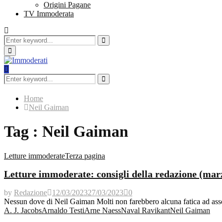
Origini Pagane
TV Immoderata
Search
for:
Search
Primary
Menu
Search
for:
Search
Home
Neil Gaiman
Tag : Neil Gaiman
Letture immoderate
Terza pagina
Letture immoderate: consigli della redazione (mar
by
Redazione
12/03/2023
27/03/2023
0
Nessun dove di Neil Gaiman Molti non farebbero alcuna fatica ad ass
A. J. Jacobs
Arnaldo Testi
Arne Naess
Naval Ravikant
Neil Gaiman