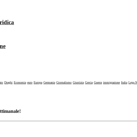
ridica
one
aio
Draghi
Economia
euro
Europa
Germania
Giornalismo
Giustizia
Grecia
Guerra
immigrazione
Italia
Lega N
ettimanale!