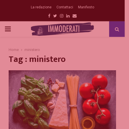
La redazione
Contattaci
Manifesto
Facebook
Twitter
Instagram
Linkedin
Email
PRIMARY
MENU
Home
ministero
Tag : ministero