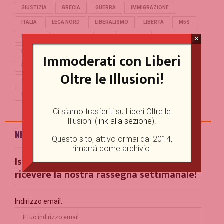
GIUSTIZIA
GRECIA
GUERRA
IMMIGRAZIONE
ITALIA
LEGA NORD
LIBERALISMO
LIBERTÀ
M5S
MERKEL
OCCIDENTE
PD
POLITICA
POPULISMO
×
PUTIN
REFERENDUM
RENZI
REPUBBLICA
Immoderati con Liberi
RUSSIA
SALVINI
SCUOLA
STORIA
TERRORISMO
Oltre le Illusioni!
TRUMP
TURCHIA
UCRAINA
UE
UNIONE EUROPEA
USA
Ci siamo trasferiti su Liberi Oltre le
Illusioni (
link alla sezione
).
NEWSLETTER
Questo sito, attivo ormai dal 2014,
rimarrá come archivio.
Iscriviti alla nostra Mailing List per
ricevere la nostra rassegna settimanale!
Indirizzo email: