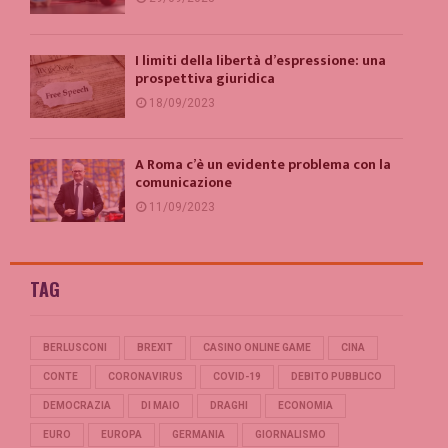
I limiti della libertà d’espressione: una
prospettiva giuridica
18/09/2023
A Roma c’è un evidente problema con la
comunicazione
11/09/2023
TAG
BERLUSCONI
BREXIT
CASINO ONLINE GAME
CINA
CONTE
CORONAVIRUS
COVID-19
DEBITO PUBBLICO
DEMOCRAZIA
DI MAIO
DRAGHI
ECONOMIA
EURO
EUROPA
GERMANIA
GIORNALISMO