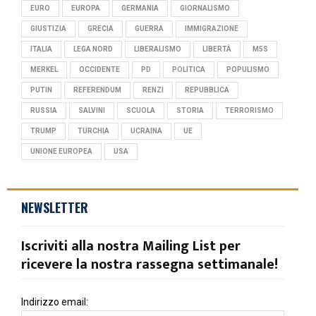
EURO
EUROPA
GERMANIA
GIORNALISMO
GIUSTIZIA
GRECIA
GUERRA
IMMIGRAZIONE
ITALIA
LEGA NORD
LIBERALISMO
LIBERTÀ
M5S
MERKEL
OCCIDENTE
PD
POLITICA
POPULISMO
PUTIN
REFERENDUM
RENZI
REPUBBLICA
RUSSIA
SALVINI
SCUOLA
STORIA
TERRORISMO
TRUMP
TURCHIA
UCRAINA
UE
UNIONE EUROPEA
USA
NEWSLETTER
Iscriviti alla nostra Mailing List per
ricevere la nostra rassegna settimanale!
Indirizzo email: