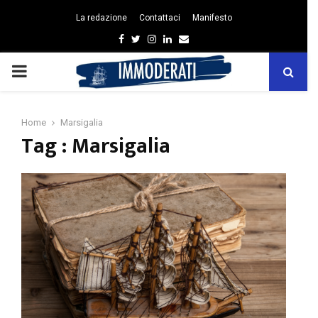
La redazione
Contattaci
Manifesto
Facebook
Twitter
Instagram
Linkedin
Email
PRIMARY
MENU
Home
Marsigalia
Tag : Marsigalia