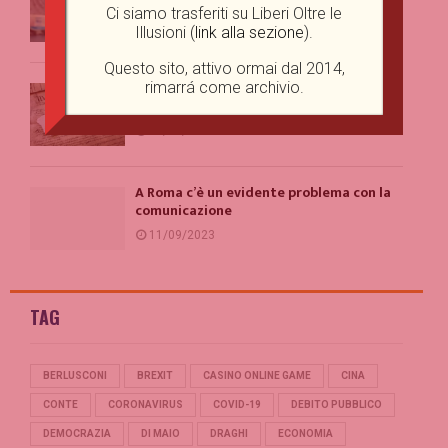
non ce ne sono?
Ci siamo trasferiti su Liberi Oltre le
29/09/2023
Illusioni (
link alla sezione
).
Questo sito, attivo ormai dal 2014,
I limiti della libertà d’espressione: una
rimarrá come archivio.
prospettiva giuridica
18/09/2023
A Roma c’è un evidente problema con la
comunicazione
11/09/2023
TAG
BERLUSCONI
BREXIT
CASINO ONLINE GAME
CINA
CONTE
CORONAVIRUS
COVID-19
DEBITO PUBBLICO
DEMOCRAZIA
DI MAIO
DRAGHI
ECONOMIA