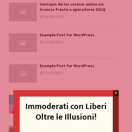
Ventajas de los casinos online sin
licencia frente a operadores DGOJ
06/06/2025
Example Post for WordPress
13/04/2025
Example Post for WordPress
15/03/2025
×
Un problema per la parità di genere
(forse)
Immoderati con Liberi
20/10/2023
Oltre le Illusioni!
Perché vediamo sovrastrutture dove