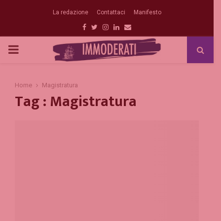
La redazione
Contattaci
Manifesto
Facebook
Twitter
Instagram
Linkedin
Email
PRIMARY
MENU
Home
Magistratura
Tag : Magistratura