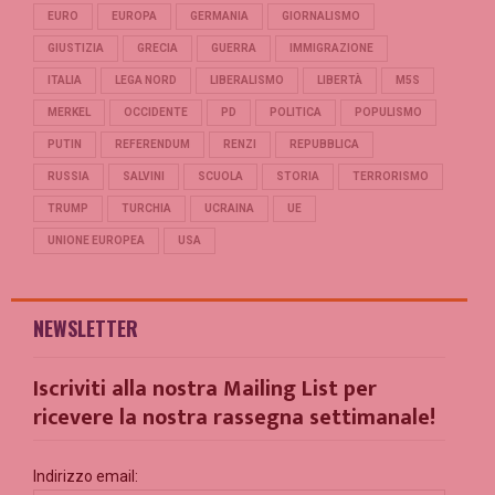
EURO
EUROPA
GERMANIA
GIORNALISMO
GIUSTIZIA
GRECIA
GUERRA
IMMIGRAZIONE
ITALIA
LEGA NORD
LIBERALISMO
LIBERTÀ
M5S
MERKEL
OCCIDENTE
PD
POLITICA
POPULISMO
PUTIN
REFERENDUM
RENZI
REPUBBLICA
RUSSIA
SALVINI
SCUOLA
STORIA
TERRORISMO
TRUMP
TURCHIA
UCRAINA
UE
UNIONE EUROPEA
USA
NEWSLETTER
Iscriviti alla nostra Mailing List per
ricevere la nostra rassegna settimanale!
Indirizzo email: