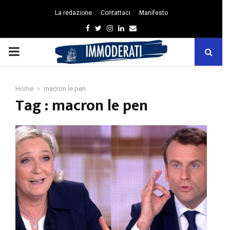
La redazione
Contattaci
Manifesto
Facebook
Twitter
Instagram
Linkedin
Email
PRIMARY
MENU
Home
macron le pen
Tag : macron le pen