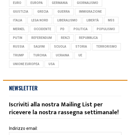
EURO
EUROPA
GERMANIA
GIORNALISMO
GIUSTIZIA
GRECIA
GUERRA
IMMIGRAZIONE
ITALIA
LEGA NORD
LIBERALISMO
LIBERTÀ
M5S
MERKEL
OCCIDENTE
PD
POLITICA
POPULISMO
PUTIN
REFERENDUM
RENZI
REPUBBLICA
RUSSIA
SALVINI
SCUOLA
STORIA
TERRORISMO
TRUMP
TURCHIA
UCRAINA
UE
UNIONE EUROPEA
USA
NEWSLETTER
Iscriviti alla nostra Mailing List per
ricevere la nostra rassegna settimanale!
Indirizzo email: