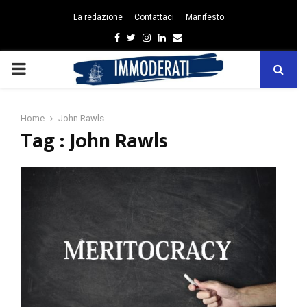
La redazione
Contattaci
Manifesto
Facebook
Twitter
Instagram
Linkedin
Email
PRIMARY
MENU
Home
John Rawls
Tag : John Rawls