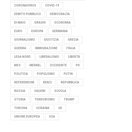
CORONAVIRUS
COVID-19
DEBITO PUBBLICO
DEMOCRAZIA
DI MAIO
DRAGHI
ECONOMIA
EURO
EUROPA
GERMANIA
GIORNALISMO
GIUSTIZIA
GRECIA
GUERRA
IMMIGRAZIONE
ITALIA
LEGA NORD
LIBERALISMO
LIBERTÀ
M5S
MERKEL
OCCIDENTE
PD
POLITICA
POPULISMO
PUTIN
REFERENDUM
RENZI
REPUBBLICA
RUSSIA
SALVINI
SCUOLA
STORIA
TERRORISMO
TRUMP
TURCHIA
UCRAINA
UE
UNIONE EUROPEA
USA