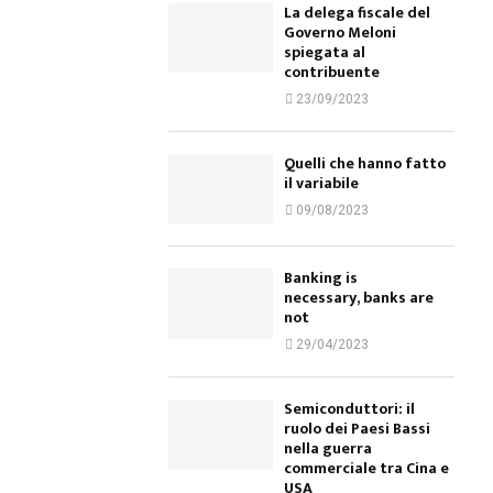
La delega fiscale del
Governo Meloni
spiegata al
contribuente
23/09/2023
Quelli che hanno fatto
il variabile
09/08/2023
Banking is
necessary, banks are
not
29/04/2023
Semiconduttori: il
ruolo dei Paesi Bassi
nella guerra
commerciale tra Cina e
USA