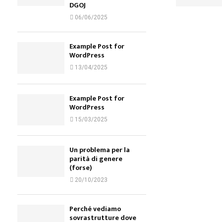
DGOJ
06/06/2025
Example Post for
WordPress
13/04/2025
Example Post for
WordPress
15/03/2025
Un problema per la
parità di genere
(forse)
20/10/2023
Perché vediamo
sovrastrutture dove