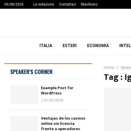
06/08/2026
La redazione
Contattaci
Manifesto
ITALIA
ESTERI
ECONOMIA
INTEL
Home
Ignaz
SPEAKER'S CORNER
Tag : I
Example Post for
WordPress
01/07/2025
Ventajas de los casinos
online sin licencia
frente a operadores