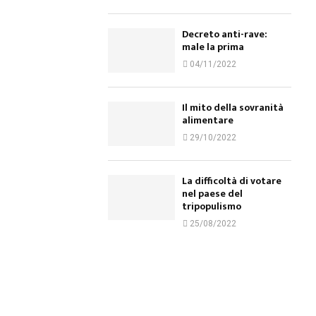
Decreto anti-rave:
male la prima
04/11/2022
Il mito della sovranità
alimentare
29/10/2022
La difficoltà di votare
nel paese del
tripopulismo
25/08/2022