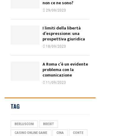
non ce ne sono?
29/09/2023
I limiti della libertà
d’espressione: una
prospettiva giuridica
18/09/2023
A Roma c’è un evidente
problema con la
comunicazione
11/09/2023
TAG
BERLUSCONI
BREXIT
CASINO ONLINE GAME
CINA
CONTE