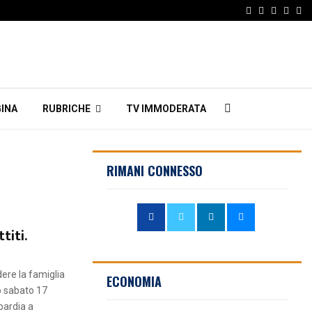
Facebook
Twitter
Instagr
Linke
Em
INA
RUBRICHE
TV IMMODERATA
RIMANI CONNESSO
titi.
dere la famiglia
ECONOMIA
o sabato 17
bardia a