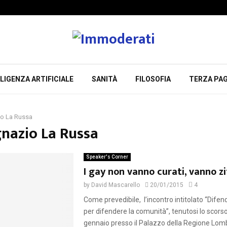
LIGENZA ARTIFICIALE
SANITÀ
FILOSOFIA
TERZA PAG
io La Russa
gnazio La Russa
Speaker's Corner
I gay non vanno curati, vanno zit
by
David Mascarello
20/01/2015
4
Come prevedibile, l’incontro intitolato “Difen
per difendere la comunità”, tenutosi lo scors
gennaio presso il Palazzo della Regione Lom