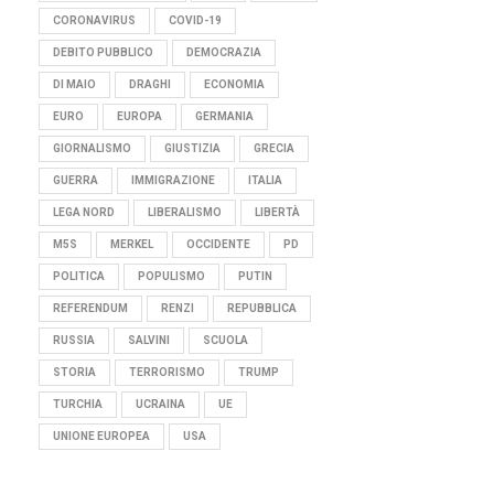
CORONAVIRUS
COVID-19
DEBITO PUBBLICO
DEMOCRAZIA
DI MAIO
DRAGHI
ECONOMIA
EURO
EUROPA
GERMANIA
GIORNALISMO
GIUSTIZIA
GRECIA
GUERRA
IMMIGRAZIONE
ITALIA
LEGA NORD
LIBERALISMO
LIBERTÀ
M5S
MERKEL
OCCIDENTE
PD
POLITICA
POPULISMO
PUTIN
REFERENDUM
RENZI
REPUBBLICA
RUSSIA
SALVINI
SCUOLA
STORIA
TERRORISMO
TRUMP
TURCHIA
UCRAINA
UE
UNIONE EUROPEA
USA