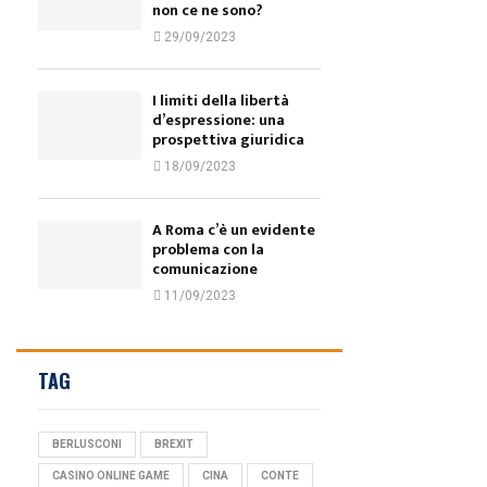
non ce ne sono?
29/09/2023
I limiti della libertà
d’espressione: una
prospettiva giuridica
18/09/2023
A Roma c’è un evidente
problema con la
comunicazione
11/09/2023
TAG
BERLUSCONI
BREXIT
CASINO ONLINE GAME
CINA
CONTE