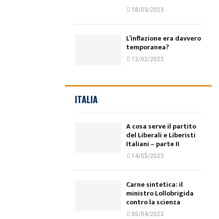
18/03/2023
L’inflazione era davvero
temporanea?
12/02/2023
ITALIA
A cosa serve il partito
del Liberali e Liberisti
Italiani – parte II
14/05/2023
Carne sintetica: il
ministro Lollobrigida
contro la scienza
05/04/2023