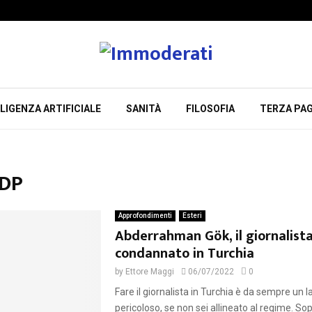
LIGENZA ARTIFICIALE
SANITÀ
FILOSOFIA
TERZA PAG
HDP
Approfondimenti
Esteri
Abderrahman Gök, il giornalist
condannato in Turchia
by
Ettore Maggi
06/07/2022
0
Fare il giornalista in Turchia è da sempre un l
pericoloso, se non sei allineato al regime. Sop