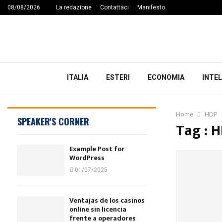
08/08/2026
La redazione
Contattaci
Manifesto
ITALIA
ESTERI
ECONOMIA
INTEL
Home
HDP
SPEAKER'S CORNER
Tag : 
Example Post for
WordPress
01/07/2025
Ventajas de los casinos
online sin licencia
frente a operadores