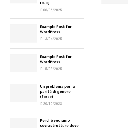
DGOJ
06/06/2025
Example Post for
WordPress
13/04/2025
Example Post for
WordPress
15/03/2025
Un problema per la
parità di genere
(forse)
20/10/2023
Perché vediamo
sovrastrutture dove