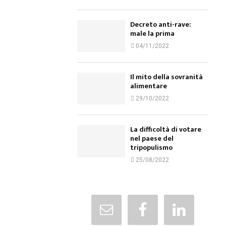
Decreto anti-rave:
male la prima
04/11/2022
Il mito della sovranità
alimentare
29/10/2022
La difficoltà di votare
nel paese del
tripopulismo
25/08/2022