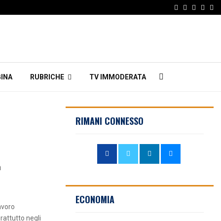
Facebook
Twitter
Instagr
Linke
Em
INA
RUBRICHE
TV IMMODERATA
RIMANI CONNESSO
a
ECONOMIA
avoro
rattutto negli