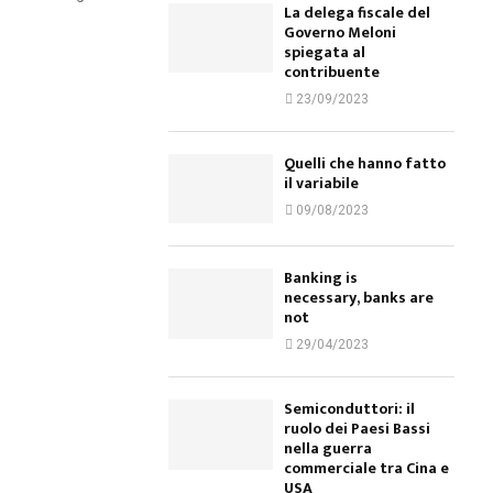
La delega fiscale del
Governo Meloni
spiegata al
contribuente
23/09/2023
Quelli che hanno fatto
il variabile
09/08/2023
Banking is
necessary, banks are
not
29/04/2023
Semiconduttori: il
ruolo dei Paesi Bassi
nella guerra
commerciale tra Cina e
USA