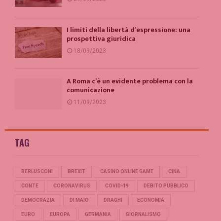
I limiti della libertà d’espressione: una
prospettiva giuridica
18/09/2023
A Roma c’è un evidente problema con la
comunicazione
11/09/2023
TAG
BERLUSCONI
BREXIT
CASINO ONLINE GAME
CINA
CONTE
CORONAVIRUS
COVID-19
DEBITO PUBBLICO
DEMOCRAZIA
DI MAIO
DRAGHI
ECONOMIA
EURO
EUROPA
GERMANIA
GIORNALISMO