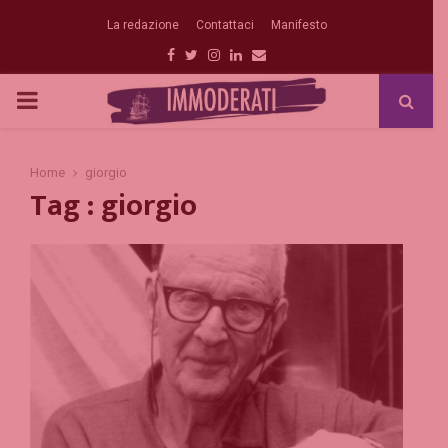
La redazione
Contattaci
Manifesto
Facebook
Twitter
Instagram
Linkedin
Email
PRIMARY
MENU
Home
giorgio
Tag : giorgio