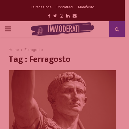
La redazione
Contattaci
Manifesto
Facebook
Twitter
Instagram
Linkedin
Email
PRIMARY
MENU
Home
Ferragosto
Tag : Ferragosto