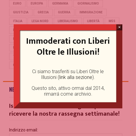
EURO
EUROPA
GERMANIA
GIORNALISMO
GIUSTIZIA
GRECIA
GUERRA
IMMIGRAZIONE
ITALIA
LEGA NORD
LIBERALISMO
LIBERTÀ
M5S
×
MERKEL
OCCIDENTE
PD
POLITICA
POPULISMO
Immoderati con Liberi
PUTIN
REFERENDUM
RENZI
REPUBBLICA
Oltre le Illusioni!
RUSSIA
SALVINI
SCUOLA
STORIA
TERRORISMO
TRUMP
TURCHIA
UCRAINA
UE
UNIONE EUROPEA
USA
Ci siamo trasferiti su Liberi Oltre le
Illusioni (
link alla sezione
).
Questo sito, attivo ormai dal 2014,
NEWSLETTER
rimarrá come archivio.
Iscriviti alla nostra Mailing List per
ricevere la nostra rassegna settimanale!
Indirizzo email: