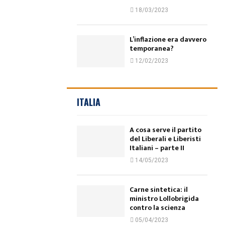
18/03/2023
L’inflazione era davvero
temporanea?
12/02/2023
ITALIA
A cosa serve il partito
del Liberali e Liberisti
Italiani – parte II
14/05/2023
Carne sintetica: il
ministro Lollobrigida
contro la scienza
05/04/2023