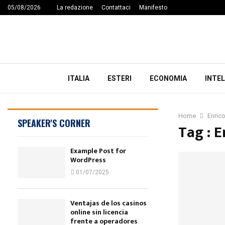
05/08/2026
La redazione
Contattaci
Manifesto
ITALIA
ESTERI
ECONOMIA
INTEL
Home
Enric
SPEAKER'S CORNER
Tag : E
Example Post for
WordPress
01/07/2025
Ventajas de los casinos
online sin licencia
frente a operadores