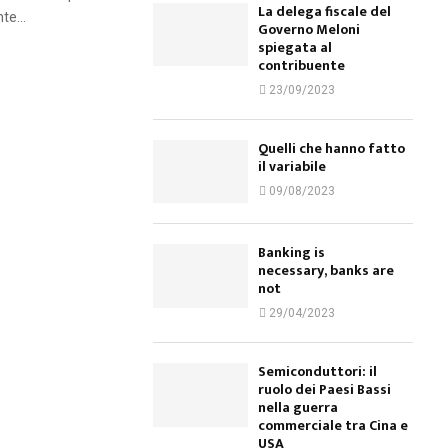
La delega fiscale del
te...
Governo Meloni
spiegata al
contribuente
23/09/2023
Quelli che hanno fatto
il variabile
09/08/2023
Banking is
necessary, banks are
not
29/04/2023
Semiconduttori: il
ruolo dei Paesi Bassi
nella guerra
commerciale tra Cina e
USA