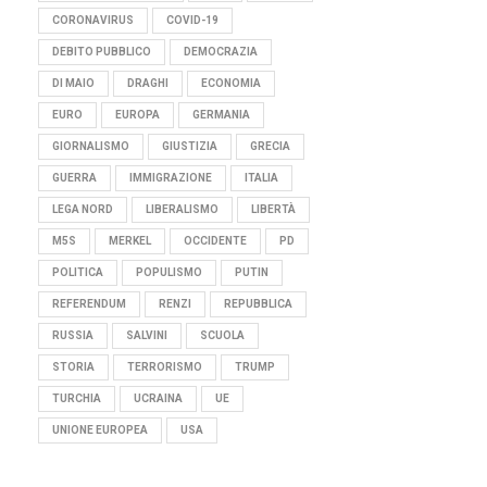
CORONAVIRUS
COVID-19
DEBITO PUBBLICO
DEMOCRAZIA
DI MAIO
DRAGHI
ECONOMIA
EURO
EUROPA
GERMANIA
GIORNALISMO
GIUSTIZIA
GRECIA
GUERRA
IMMIGRAZIONE
ITALIA
LEGA NORD
LIBERALISMO
LIBERTÀ
M5S
MERKEL
OCCIDENTE
PD
POLITICA
POPULISMO
PUTIN
REFERENDUM
RENZI
REPUBBLICA
RUSSIA
SALVINI
SCUOLA
STORIA
TERRORISMO
TRUMP
TURCHIA
UCRAINA
UE
UNIONE EUROPEA
USA