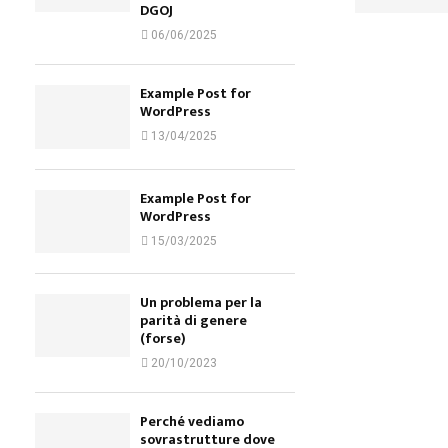
DGOJ
06/06/2025
Example Post for
WordPress
13/04/2025
Example Post for
WordPress
15/03/2025
Un problema per la
parità di genere
(forse)
20/10/2023
Perché vediamo
sovrastrutture dove