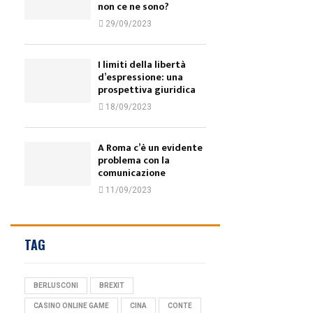
non ce ne sono?
29/09/2023
I limiti della libertà
d’espressione: una
prospettiva giuridica
18/09/2023
A Roma c’è un evidente
problema con la
comunicazione
11/09/2023
TAG
BERLUSCONI
BREXIT
CASINO ONLINE GAME
CINA
CONTE