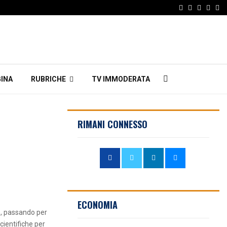
Facebook
Twitter
Instagr
Linke
Em
INA
RUBRICHE
TV IMMODERATA
RIMANI CONNESSO
ECONOMIA
e, passando per
scientifiche per