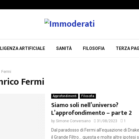
LIGENZA ARTIFICIALE
SANITÀ
FILOSOFIA
TERZA PAG
o Fermi
nrico Fermi
Approfondimenti
Filosofia
Siamo soli nell’universo?
L’approfondimento – parte 2
by
Simone Conversano
31/08/2023
1
Dal paradosso di Fermi all’equazione di Drak
il Grande Filtro… questa e molte altre ipotesi 