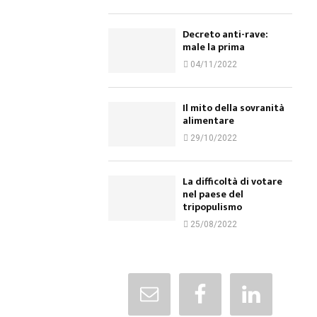
Decreto anti-rave:
male la prima
04/11/2022
Il mito della sovranità
alimentare
29/10/2022
La difficoltà di votare
nel paese del
tripopulismo
25/08/2022