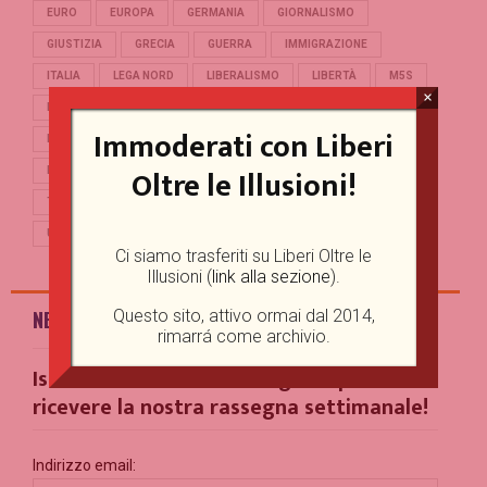
EURO
EUROPA
GERMANIA
GIORNALISMO
GIUSTIZIA
GRECIA
GUERRA
IMMIGRAZIONE
ITALIA
LEGA NORD
LIBERALISMO
LIBERTÀ
M5S
×
MERKEL
OCCIDENTE
PD
POLITICA
POPULISMO
Immoderati con Liberi
PUTIN
REFERENDUM
RENZI
REPUBBLICA
Oltre le Illusioni!
RUSSIA
SALVINI
SCUOLA
STORIA
TERRORISMO
TRUMP
TURCHIA
UCRAINA
UE
UNIONE EUROPEA
USA
Ci siamo trasferiti su Liberi Oltre le
Illusioni (
link alla sezione
).
Questo sito, attivo ormai dal 2014,
NEWSLETTER
rimarrá come archivio.
Iscriviti alla nostra Mailing List per
ricevere la nostra rassegna settimanale!
Indirizzo email: