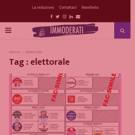
La redazione
Contattaci
Manifesto
Facebook
Twitter
Instagram
Linkedin
Email
PRIMARY
MENU
Home
elettorale
Tag : elettorale