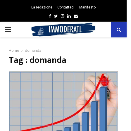
La redazione
Contattaci
Manifesto
Facebook
Twitter
Instagram
Linkedin
Email
PRIMARY
MENU
Home
domanda
Tag : domanda