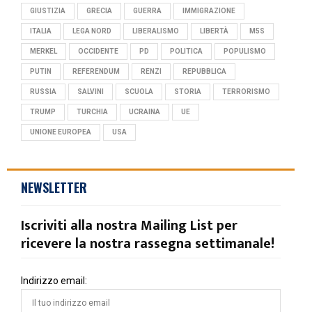
GIUSTIZIA
GRECIA
GUERRA
IMMIGRAZIONE
ITALIA
LEGA NORD
LIBERALISMO
LIBERTÀ
M5S
MERKEL
OCCIDENTE
PD
POLITICA
POPULISMO
PUTIN
REFERENDUM
RENZI
REPUBBLICA
RUSSIA
SALVINI
SCUOLA
STORIA
TERRORISMO
TRUMP
TURCHIA
UCRAINA
UE
UNIONE EUROPEA
USA
NEWSLETTER
Iscriviti alla nostra Mailing List per
ricevere la nostra rassegna settimanale!
Indirizzo email: