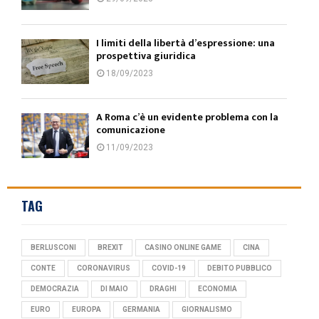
I limiti della libertà d’espressione: una
prospettiva giuridica
18/09/2023
A Roma c’è un evidente problema con la
comunicazione
11/09/2023
TAG
BERLUSCONI
BREXIT
CASINO ONLINE GAME
CINA
CONTE
CORONAVIRUS
COVID-19
DEBITO PUBBLICO
DEMOCRAZIA
DI MAIO
DRAGHI
ECONOMIA
EURO
EUROPA
GERMANIA
GIORNALISMO