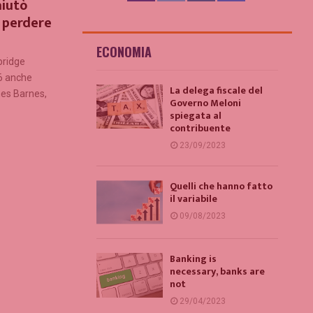
aiutò
o perdere
ECONOMIA
bridge
16 anche
La delega fiscale del
mes Barnes,
Governo Meloni
spiegata al
contribuente
23/09/2023
Quelli che hanno fatto
il variabile
09/08/2023
Banking is
necessary, banks are
not
29/04/2023