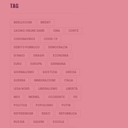
TAG
BERLUSCONI
BREXIT
CASINO ONLINE GAME
CINA
CONTE
CORONAVIRUS
COVID-19
DEBITO PUBBLICO
DEMOCRAZIA
DI MAIO
DRAGHI
ECONOMIA
EURO
EUROPA
GERMANIA
GIORNALISMO
GIUSTIZIA
GRECIA
GUERRA
IMMIGRAZIONE
ITALIA
LEGA NORD
LIBERALISMO
LIBERTÀ
M5S
MERKEL
OCCIDENTE
PD
POLITICA
POPULISMO
PUTIN
REFERENDUM
RENZI
REPUBBLICA
RUSSIA
SALVINI
SCUOLA