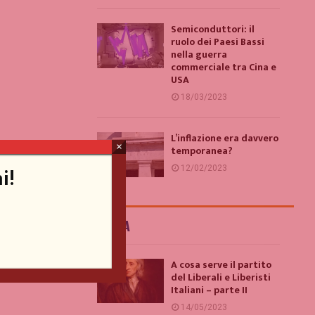
Semiconduttori: il
ruolo dei Paesi Bassi
nella guerra
commerciale tra Cina e
USA
18/03/2023
L’inflazione era davvero
×
temporanea?
i!
12/02/2023
ITALIA
A cosa serve il partito
del Liberali e Liberisti
Italiani – parte II
14/05/2023