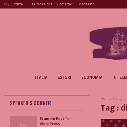
05/08/2026
La redazione
Contattaci
Manifesto
ITALIA
ESTERI
ECONOMIA
INTELL
Home
digital
SPEAKER'S CORNER
Tag : d
Example Post for
WordPress