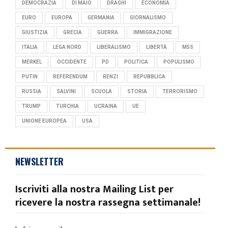
DEMOCRAZIA
DI MAIO
DRAGHI
ECONOMIA
EURO
EUROPA
GERMANIA
GIORNALISMO
GIUSTIZIA
GRECIA
GUERRA
IMMIGRAZIONE
ITALIA
LEGA NORD
LIBERALISMO
LIBERTÀ
M5S
MERKEL
OCCIDENTE
PD
POLITICA
POPULISMO
PUTIN
REFERENDUM
RENZI
REPUBBLICA
RUSSIA
SALVINI
SCUOLA
STORIA
TERRORISMO
TRUMP
TURCHIA
UCRAINA
UE
UNIONE EUROPEA
USA
NEWSLETTER
Iscriviti alla nostra Mailing List per
ricevere la nostra rassegna settimanale!