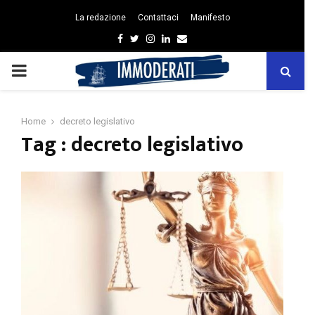
La redazione
Contattaci
Manifesto
Facebook
Twitter
Instagram
Linkedin
Email
PRIMARY
MENU
Home
decreto legislativo
Tag : decreto legislativo