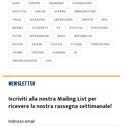
EURO
EUROPA
GERMANIA
GIORNALISMO
GIUSTIZIA
GRECIA
GUERRA
IMMIGRAZIONE
ITALIA
LEGA NORD
LIBERALISMO
LIBERTÀ
M5S
MERKEL
OCCIDENTE
PD
POLITICA
POPULISMO
PUTIN
REFERENDUM
RENZI
REPUBBLICA
RUSSIA
SALVINI
SCUOLA
STORIA
TERRORISMO
TRUMP
TURCHIA
UCRAINA
UE
UNIONE EUROPEA
USA
NEWSLETTER
Iscriviti alla nostra Mailing List per
ricevere la nostra rassegna settimanale!
Indirizzo email: