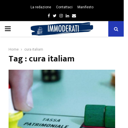
La redazione
Contattaci
Manifesto
Facebook
Twitter
Instagram
Linkedin
Email
PRIMARY
MENU
Home
cura italiam
Tag : cura italiam