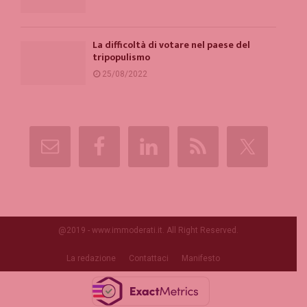
La difficoltà di votare nel paese del
tripopulismo
25/08/2022
@2019 - www.immoderati.it. All Right Reserved.
La redazione
Contattaci
Manifesto