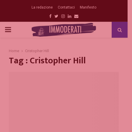
La redazione
Contattaci
Manifesto
Facebook
Twitter
Instagram
Linkedin
Email
PRIMARY
MENU
Home
Cristopher Hill
Tag : Cristopher Hill