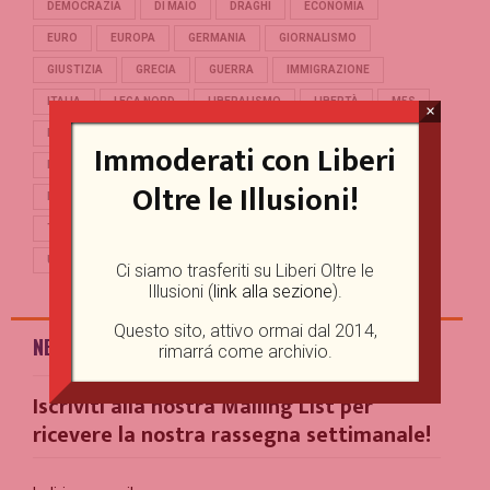
DEMOCRAZIA
DI MAIO
DRAGHI
ECONOMIA
EURO
EUROPA
GERMANIA
GIORNALISMO
GIUSTIZIA
GRECIA
GUERRA
IMMIGRAZIONE
ITALIA
LEGA NORD
LIBERALISMO
LIBERTÀ
M5S
×
MERKEL
OCCIDENTE
PD
POLITICA
POPULISMO
Immoderati con Liberi
PUTIN
REFERENDUM
RENZI
REPUBBLICA
Oltre le Illusioni!
RUSSIA
SALVINI
SCUOLA
STORIA
TERRORISMO
TRUMP
TURCHIA
UCRAINA
UE
UNIONE EUROPEA
USA
Ci siamo trasferiti su Liberi Oltre le
Illusioni (
link alla sezione
).
Questo sito, attivo ormai dal 2014,
NEWSLETTER
rimarrá come archivio.
Iscriviti alla nostra Mailing List per
ricevere la nostra rassegna settimanale!