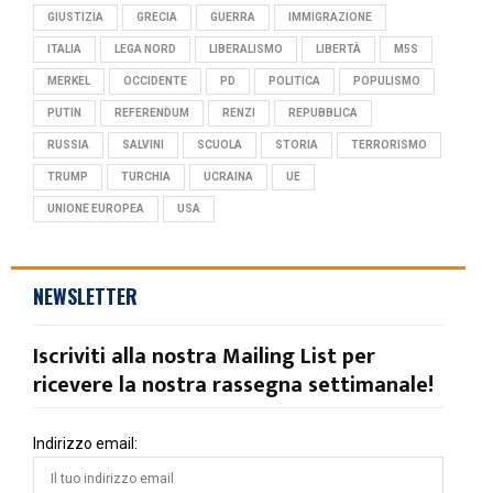
GIUSTIZIA
GRECIA
GUERRA
IMMIGRAZIONE
ITALIA
LEGA NORD
LIBERALISMO
LIBERTÀ
M5S
MERKEL
OCCIDENTE
PD
POLITICA
POPULISMO
PUTIN
REFERENDUM
RENZI
REPUBBLICA
RUSSIA
SALVINI
SCUOLA
STORIA
TERRORISMO
TRUMP
TURCHIA
UCRAINA
UE
UNIONE EUROPEA
USA
NEWSLETTER
Iscriviti alla nostra Mailing List per
ricevere la nostra rassegna settimanale!
Indirizzo email: