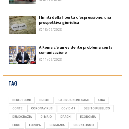
I limiti della libertà d’espressione: una
prospettiva giuridica
18/09/2023
A Roma c’è un evidente problema con la
comunicazione
11/09/2023
TAG
BERLUSCONI
BREXIT
CASINO ONLINE GAME
CINA
CONTE
CORONAVIRUS
COVID-19
DEBITO PUBBLICO
DEMOCRAZIA
DI MAIO
DRAGHI
ECONOMIA
EURO
EUROPA
GERMANIA
GIORNALISMO