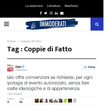
La redazione
Contattaci
Manifesto
Facebook
Twitter
Instagram
Linkedin
Email
PRIMARY
MENU
Home
Coppie di Fatto
Tag : Coppie di Fatto