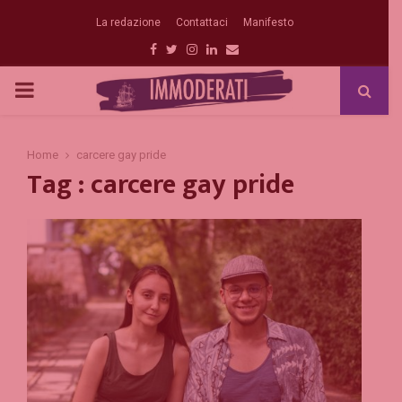
La redazione
Contattaci
Manifesto
Facebook
Twitter
Instagram
Linkedin
Email
PRIMARY
MENU
Home
carcere gay pride
Tag : carcere gay pride