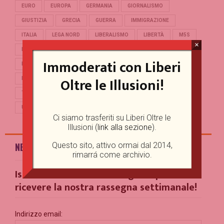
EURO
EUROPA
GERMANIA
GIORNALISMO
GIUSTIZIA
GRECIA
GUERRA
IMMIGRAZIONE
ITALIA
LEGA NORD
LIBERALISMO
LIBERTÀ
M5S
×
MERKEL
OCCIDENTE
PD
POLITICA
POPULISMO
Immoderati con Liberi
PUTIN
REFERENDUM
RENZI
REPUBBLICA
Oltre le Illusioni!
RUSSIA
SALVINI
SCUOLA
STORIA
TERRORISMO
TRUMP
TURCHIA
UCRAINA
UE
UNIONE EUROPEA
USA
Ci siamo trasferiti su Liberi Oltre le
Illusioni (
link alla sezione
).
Questo sito, attivo ormai dal 2014,
NEWSLETTER
rimarrá come archivio.
Iscriviti alla nostra Mailing List per
ricevere la nostra rassegna settimanale!
Indirizzo email: