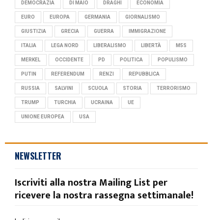
DEMOCRAZIA
DI MAIO
DRAGHI
ECONOMIA
EURO
EUROPA
GERMANIA
GIORNALISMO
GIUSTIZIA
GRECIA
GUERRA
IMMIGRAZIONE
ITALIA
LEGA NORD
LIBERALISMO
LIBERTÀ
M5S
MERKEL
OCCIDENTE
PD
POLITICA
POPULISMO
PUTIN
REFERENDUM
RENZI
REPUBBLICA
RUSSIA
SALVINI
SCUOLA
STORIA
TERRORISMO
TRUMP
TURCHIA
UCRAINA
UE
UNIONE EUROPEA
USA
NEWSLETTER
Iscriviti alla nostra Mailing List per
ricevere la nostra rassegna settimanale!