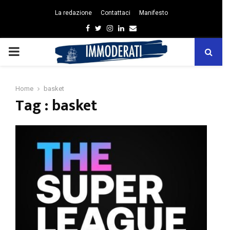
La redazione
Contattaci
Manifesto
Facebook
Twitter
Instagram
Linkedin
Email
PRIMARY
MENU
Home
basket
Tag : basket