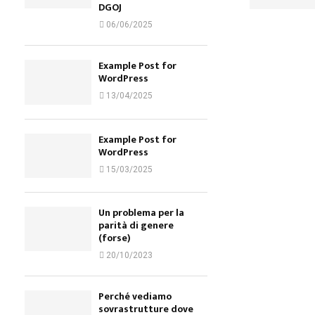
DGOJ
06/06/2025
Example Post for
WordPress
13/04/2025
Example Post for
WordPress
15/03/2025
Un problema per la
parità di genere
(forse)
20/10/2023
Perché vediamo
sovrastrutture dove