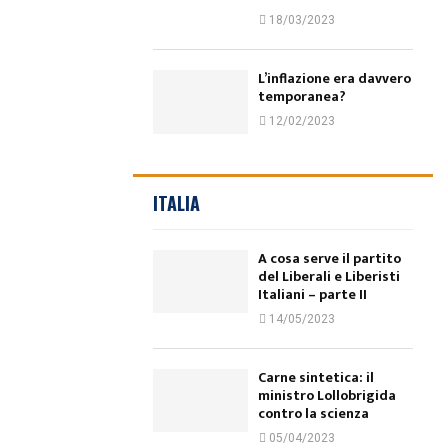
18/03/2023
L’inflazione era davvero
temporanea?
12/02/2023
ITALIA
A cosa serve il partito
del Liberali e Liberisti
Italiani – parte II
14/05/2023
Carne sintetica: il
ministro Lollobrigida
contro la scienza
05/04/2023