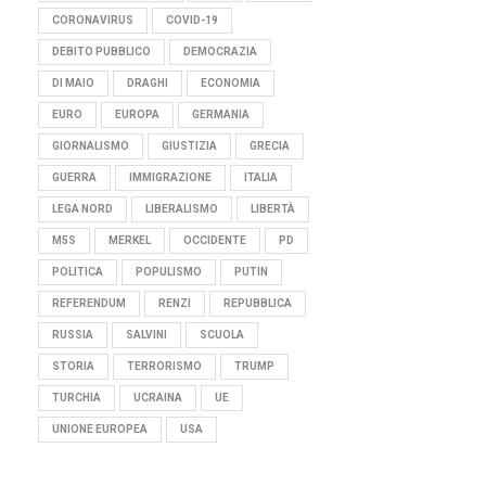
CORONAVIRUS
COVID-19
DEBITO PUBBLICO
DEMOCRAZIA
DI MAIO
DRAGHI
ECONOMIA
EURO
EUROPA
GERMANIA
GIORNALISMO
GIUSTIZIA
GRECIA
GUERRA
IMMIGRAZIONE
ITALIA
LEGA NORD
LIBERALISMO
LIBERTÀ
M5S
MERKEL
OCCIDENTE
PD
POLITICA
POPULISMO
PUTIN
REFERENDUM
RENZI
REPUBBLICA
RUSSIA
SALVINI
SCUOLA
STORIA
TERRORISMO
TRUMP
TURCHIA
UCRAINA
UE
UNIONE EUROPEA
USA