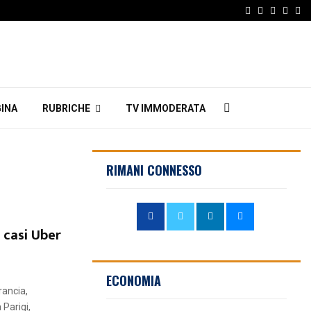
Facebook
Twitter
Instagr
Linke
Em
INA
RUBRICHE
TV IMMODERATA
RIMANI CONNESSO
i casi Uber
ECONOMIA
rancia,
 Parigi,