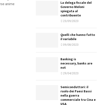
La delega fiscale del
erse anime
Governo Meloni
spiegata al
contribuente
23/09/2023
Quelli che hanno fatto
il variabile
09/08/2023
Banking is
necessary, banks are
not
29/04/2023
Semiconduttori: il
ruolo dei Paesi Bassi
nella guerra
commerciale tra Cina e
USA