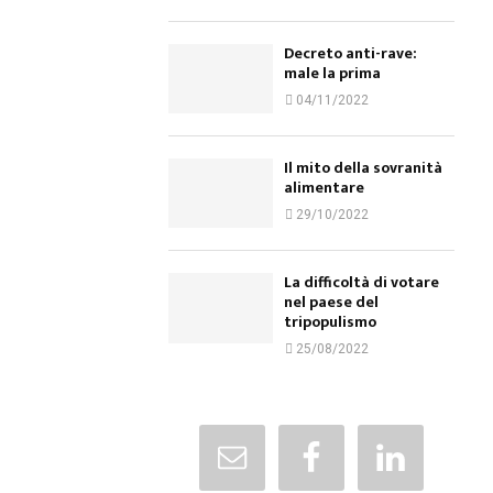
Decreto anti-rave:
male la prima
04/11/2022
Il mito della sovranità
alimentare
29/10/2022
La difficoltà di votare
nel paese del
tripopulismo
25/08/2022