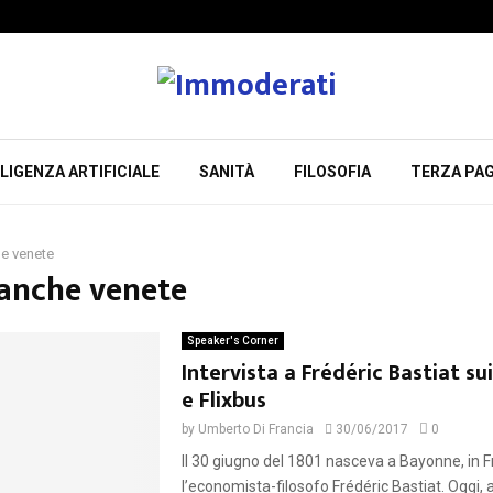
LIGENZA ARTIFICIALE
SANITÀ
FILOSOFIA
TERZA PAG
e venete
banche venete
Speaker's Corner
Intervista a Frédéric Bastiat su
e Flixbus
by
Umberto Di Francia
30/06/2017
0
Il 30 giugno del 1801 nasceva a Bayonne, in F
l’economista-filosofo Frédéric Bastiat. Oggi, a