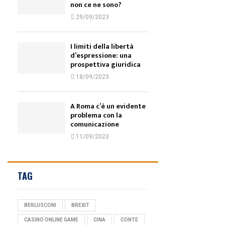
non ce ne sono?
29/09/2023
I limiti della libertà
d’espressione: una
prospettiva giuridica
18/09/2023
A Roma c’è un evidente
problema con la
comunicazione
11/09/2023
TAG
BERLUSCONI
BREXIT
CASINO ONLINE GAME
CINA
CONTE