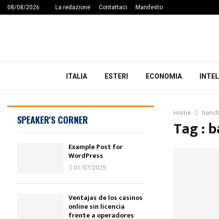
08/08/2026
La redazione
Contattaci
Manifesto
ITALIA
ESTERI
ECONOMIA
INTEL
Home
banch
SPEAKER'S CORNER
Tag : 
Example Post for
WordPress
01/07/2025
Ventajas de los casinos
online sin licencia
frente a operadores