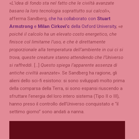
«
L’idea di fondo sta nel fatto che le civiltà avanzate
basano la loro tecnologia soprattutto sui calcoli
»,
afferma Sandberg,
che ha collaborato con
Stuart
Armstrong
e
Milan Cirkovi’c
della Oxford University
, «
e
poiché il calcolo ha un elevato costo energetico, che
finisce col limitarne l’uso, e che è direttamente
proporzionale alla temperatura dell’ambiente in cui ci si
trova, queste creature stanno attendendo che l’Universo
si raffreddi.
[…]
Questo spiega l’apparente assenza di
antiche civiltà avanzate
». Se Sandberg ha ragione, gli
alieni dello sci-fi esistono: si sono sviluppati molto prima
della comparsa della Terra, si sono espansi riuscendo a
sfruttare l’energia del loro intero sistema (Tipo II o III),
hanno preso il controllo dell’Universo conquistato e “il
settimo giorno” sono andati a nanna.