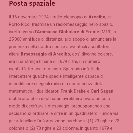
Posta spaziale
Il 16 novembre 1974 il radiotelescopio di
Arecibo
, in
Porto Rico, trasmise un radiomessaggio nello spazio,
diretto verso l’
Ammasso Globulare di Ercole
(M13), a
25.000 anni luce di distanza, allo scopo di annunciare la
presenza della nostra specie a eventuali ascoltatori
alieni. Il
messaggio di Arecibo
, così divenne celebre,
era una stringa binaria di 1679 cifre, un numero
nient’affatto scelto a caso. Sperando infatti di
intercettare qualche specie intelligente capace di
decodificare i segnali radio e a conoscenza della
matematica, i due ideatori
Frank Drake
e
Carl Sagan
stabilirono che i destinatari avrebbero avuto un solo
modo di decifrare il messaggio: presupponendo che
decidano di ordinare le cifre in un quadrilatero, l’unica via
per intabellare l’informazione sarebbe in (1) 23 righe e 73
colonne o (2) 73 righe e 23 colonne, in quanto 1679 è il