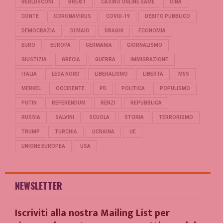
BERLUSCONI
BREXIT
CASINO ONLINE GAME
CINA
CONTE
CORONAVIRUS
COVID-19
DEBITO PUBBLICO
DEMOCRAZIA
DI MAIO
DRAGHI
ECONOMIA
EURO
EUROPA
GERMANIA
GIORNALISMO
GIUSTIZIA
GRECIA
GUERRA
IMMIGRAZIONE
ITALIA
LEGA NORD
LIBERALISMO
LIBERTÀ
M5S
MERKEL
OCCIDENTE
PD
POLITICA
POPULISMO
PUTIN
REFERENDUM
RENZI
REPUBBLICA
RUSSIA
SALVINI
SCUOLA
STORIA
TERRORISMO
TRUMP
TURCHIA
UCRAINA
UE
UNIONE EUROPEA
USA
NEWSLETTER
Iscriviti alla nostra Mailing List per