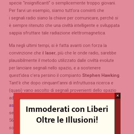
specie “insignificanti” o semplicemente troppo giovani.
Per farvi un esempio, siamo tutt’ora convinti che
i segnali radio siano la chiave per comunicare, perché si
è sempre ritenuto che una civiltà intelligente e sviluppata
sappia sfruttare tale radiazione elettromagnetica.
Ma negli ultimi tempi, si è fatta avanti con forza la
convinzione che il
laser
, più che le onde radio, sarebbe
plausibilmente il metodo utilizzato dalle civiltà evolute
per lanciare segnali nello spazio, e a sostenere
quest’idea c’era persino il compianto
Stephen Hawking
.
Tant’è che dopo cinquant’anni di infruttuosa ricerca e
(quasi) vano ascolto di segnali provenienti dello spazio
×
ad opera del
SETI
,
tra il 2004 e il 2016 un gruppo di
Immoderati con Liberi
astronomi della
University of California
di Berkeley
,
sempre nell’ambito del progetto SETI, ha vagliato circa
Oltre le Illusioni!
5600 stelle della
Via Lattea
, «
delle quali almeno 2000
sono circondate – o potrebbero essere circondate – da