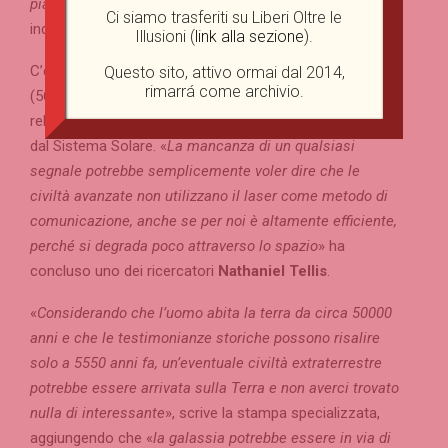
pianeti sui quali non sarebbe da escludere la vita
». E
Ci siamo trasferiti su Liberi Oltre le
indovinate un po’ il risultato:
niente di niente
.
Illusioni (
link alla sezione
).
C’è da dire che è stato studiato giusto un pugno di stelle
Questo sito, attivo ormai dal 2014,
rimarrá come archivio.
(5600 su circa 100-400 miliardi stimati) e solo
relativamente prossime a noi, a non più di 326 anni luce
dal Sistema Solare. «
La mancanza di un qualsiasi
segnale potrebbe semplicemente voler dire che le
civiltà avanzate non utilizzano il laser come metodo di
comunicazione, anche se per noi è altamente efficiente,
perché si degrada poco attraverso lo spazio
» ha
concluso uno dei ricercatori
Nathaniel Tellis
.
«
Considerando che l’uomo abita la terra da circa 50000
anni e che le testimonianze storiche possono risalire
solo a 5550 anni fa, un’eventuale civiltà extraterrestre
potrebbe essere arrivata sulla Terra e non averci trovato
nulla di interessante
», scrive la stampa specializzata,
aggiungendo che «
la galassia potrebbe essere in via di