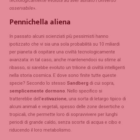
tecnologicamente evoluta ad aver abitato l’Universo
osservabile
».
Pennichella aliena
In passato alcuni scienziati più pessimisti hanno
ipotizzato che vi sia una sola probabilità su 10 miliardi
per pianeta di ospitare una civiltà tecnologicamente
avanzata: in tal caso, anche mantenendoci su stime al
ribasso, si sarebbe evoluto un trilione di civiltà intelligenti
nella storia cosmica. E dove sono finite tutte queste
specie? Secondo lo stesso
Sandberg
di cui sopra,
semplicemente dormono
. Nello specifico si
tratterebbe dell’
estivazione
, una sorta di letargo tipico di
alcuni animali e vegetali, spesso delle zone desertiche o
tropicali, che permette loro di sopravvivere per lunghi
periodi di grande caldo, senza scorte di acqua e cibo e
riducendo il loro metabolismo.