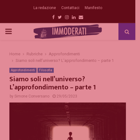
La redazione
Contattaci
Manifesto
Facebook
Twitter
Instagram
Linkedin
Email
PRIMARY
MENU
Home
Rubriche
Approfondimenti
Siamo soli nell’universo? L’approfondimento – parte 1
Approfondimenti
Filosofia
Siamo soli nell’universo?
L’approfondimento – parte 1
by
Simone Conversano
29/05/2023