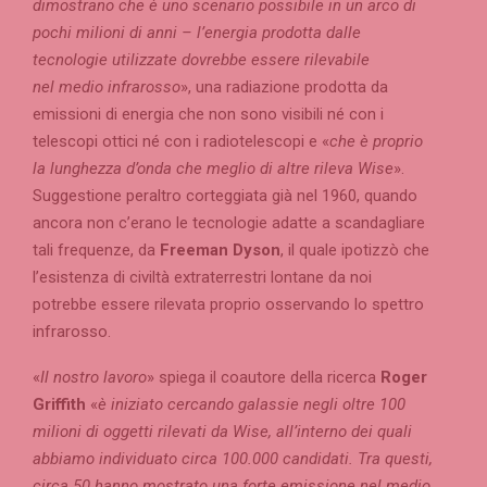
dimostrano che è uno scenario possibile in un arco di
pochi milioni di anni – l’energia prodotta dalle
tecnologie utilizzate dovrebbe essere rilevabile
nel medio infrarosso
», una radiazione prodotta da
emissioni di energia che non sono visibili né con i
telescopi ottici né con i radiotelescopi e «
che è proprio
la lunghezza d’onda che meglio di altre rileva Wise
».
Suggestione peraltro corteggiata già nel 1960, quando
ancora non c’erano le tecnologie adatte a scandagliare
tali frequenze, da
Freeman Dyson
, il quale ipotizzò che
l’esistenza di civiltà extraterrestri lontane da noi
potrebbe essere rilevata proprio osservando lo spettro
infrarosso.
«
Il nostro lavoro
» spiega il coautore della ricerca
Roger
Griffith
«
è iniziato cercando galassie negli oltre 100
milioni di oggetti rilevati da Wise, all’interno dei quali
abbiamo individuato circa 100.000 candidati. Tra questi,
circa 50 hanno mostrato una forte emissione nel medio