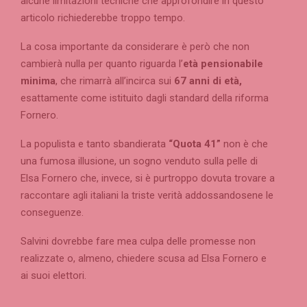
alcune limitazioni tecniche che approfondire in questo
articolo richiederebbe troppo tempo.
La cosa importante da considerare è però che non
cambierà nulla per quanto riguarda l’
età pensionabile
minima
, che rimarrà all’incirca sui
67 anni di età,
esattamente come istituito dagli standard della riforma
Fornero.
La populista e tanto sbandierata
“Quota 41”
non è che
una fumosa illusione, un sogno venduto sulla pelle di
Elsa Fornero che, invece, si è purtroppo dovuta trovare a
raccontare agli italiani la triste verità addossandosene le
conseguenze.
Salvini dovrebbe fare mea culpa delle promesse non
realizzate o, almeno, chiedere scusa ad Elsa Fornero e
ai suoi elettori.