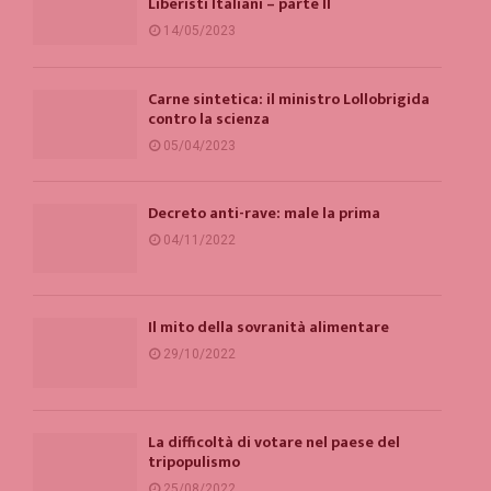
Liberisti Italiani – parte II
14/05/2023
Carne sintetica: il ministro Lollobrigida
contro la scienza
05/04/2023
Decreto anti-rave: male la prima
04/11/2022
Il mito della sovranità alimentare
29/10/2022
La difficoltà di votare nel paese del
tripopulismo
25/08/2022