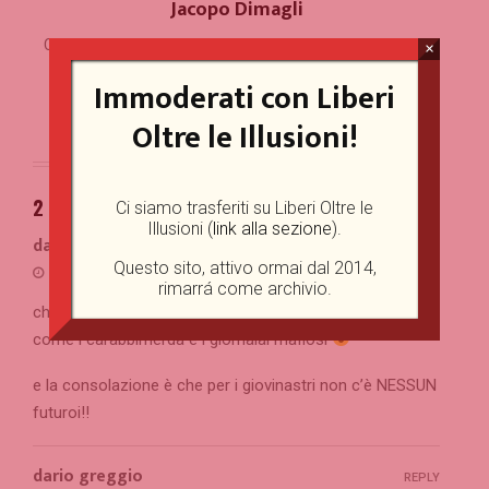
Jacopo Dimagli
Classe '99, studio Management Digitale all'Università del
×
Salento, liberale convinto, appassionato di politica e
Immoderati con Liberi
attualità, speaker radiofonico nel tempo libero.
Oltre le Illusioni!
2 COMMENTS
Ci siamo trasferiti su Liberi Oltre le
Illusioni (
link alla sezione
).
dario greggio
REPLY
Questo sito, attivo ormai dal 2014,
12/11/2023 at 19:59
rimarrá come archivio.
chi vota lega si merita tutto il peggio.
come i carabbimerda e i giornalai mafiosi
e la consolazione è che per i giovinastri non c’è NESSUN
futuroi!!
dario greggio
REPLY