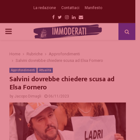
La redazione
Contattaci
Manifesto
Facebook
Twitter
Instagram
Linkedin
Email
PRIMARY
MENU
Home
Rubriche
Approfondimenti
Salvini dovrebbe chiedere scusa ad Elsa Fornero
Approfondimenti
Attualità
Salvini dovrebbe chiedere scusa ad
Elsa Fornero
by
Jacopo Dimagli
06/11/2023