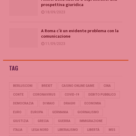
prospettiva giuridica
18/09/2023
A Roma c’è un evidente problema con la
comunicazione
11/09/2023
TAG
BERLUSCONI
BREXIT
CASINO ONLINE GAME
CINA
CONTE
CORONAVIRUS
COVID-19
DEBITO PUBBLICO
DEMOCRAZIA
DI MAIO
DRAGHI
ECONOMIA
EURO
EUROPA
GERMANIA
GIORNALISMO
GIUSTIZIA
GRECIA
GUERRA
IMMIGRAZIONE
ITALIA
LEGA NORD
LIBERALISMO
LIBERTÀ
M5S