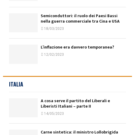
Semiconduttori: il ruolo dei Paesi Bassi
nella guerra commerciale tra Cina e USA
18/03/2023
L’inflazione era davvero temporanea?
12/02/2023
ITALIA
A cosa serve il partito del Liberali e
Liberisti Italiani – parte II
14/05/2023
Carne sintetica: il ministro Lollobrigida