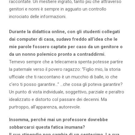
raccontate. Un mestiere ingrato, tanto più che attraverso
genitori e nonni è sempre in agguato un controllo
incrociato delle informazioni.
Durante la didattica online, con gli studenti collegati
dai computer di casa, sudavo freddo all’idea che le
mie parole fossero captate per caso da un genitore o
da un nonno polemico pronto a contraddirmi.
Temevo sempre che a telecamera spenta potesse partire
la paternale verso il povero ragazzo: “Figlio mio, la storia
ufficiale che ti raccontano è un mucchio di balle, io che
c’ero ti posso garantire…” …che cosa gli poteva garantire?
Un punto di vista individuale, soggettivo, parziale e peraltro
idealizzato e distorto col passare dei decenni. Ma
purtroppo, all’apparenza, autorevole.
Insomma, perché mai un professore dovrebbe
sobbarcarsi questa fatica inumana?
Il suo stipendio non cambia di un centesimo. La sua