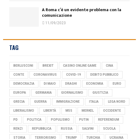
A Roma c’è un evidente problema con la
comunicazione
11/09/2023
TAG
BERLUSCONI
BREXIT
CASINO ONLINE GAME
CINA
CONTE
CORONAVIRUS
COVID-19
DEBITO PUBBLICO
DEMOCRAZIA
DI MAIO
DRAGHI
ECONOMIA
EURO
EUROPA
GERMANIA
GIORNALISMO
GIUSTIZIA
GRECIA
GUERRA
IMMIGRAZIONE
ITALIA
LEGA NORD
LIBERALISMO
LIBERTÀ
M5S
MERKEL
OCCIDENTE
PD
POLITICA
POPULISMO
PUTIN
REFERENDUM
RENZI
REPUBBLICA
RUSSIA
SALVINI
SCUOLA
STORIA
TERRORISMO
TRUMP
TURCHIA
UCRAINA