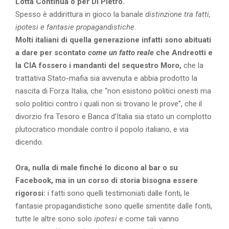
Lotta Continua o per Di Pietro.
Spesso è addirittura in gioco la banale
distinzione tra fatti,
ipotesi e fantasie propagandistiche
.
Molti italiani di quella generazione infatti sono abituati
a dare per scontato
come un fatto reale
che Andreotti e
la CIA fossero i mandanti del sequestro Moro,
che la
trattativa Stato-mafia sia avvenuta e abbia prodotto la
nascita di Forza Italia, che “non esistono politici onesti ma
solo politici contro i quali non si trovano le prove”, che il
divorzio fra Tesoro e Banca d’Italia sia stato un complotto
plutocratico mondiale contro il popolo italiano, e via
dicendo.
Ora, nulla di male finché lo dicono al bar o su
Facebook, ma in un corso di storia bisogna essere
rigorosi:
i fatti sono quelli testimoniati dalle fonti, le
fantasie propagandistiche sono quelle smentite dalle fonti,
tutte le altre sono solo
ipotesi
e come tali vanno