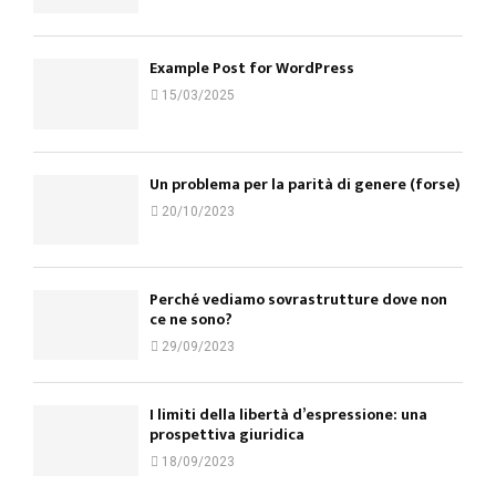
Example Post for WordPress
15/03/2025
Un problema per la parità di genere (forse)
20/10/2023
Perché vediamo sovrastrutture dove non
ce ne sono?
29/09/2023
I limiti della libertà d’espressione: una
prospettiva giuridica
18/09/2023