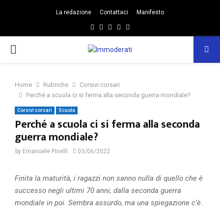
La redazione
Contattaci
Manifesto
Facebook
Twitter
Instagram
Linkedin
Email
PRIMARY
MENU
Home
Rubriche
Corsivi corsari
Perché a scuola ci si ferma alla seconda guerra mondiale?
Corsivi corsari
Scuola
Perché a scuola ci si ferma alla seconda
guerra mondiale?
by
Emanuele Pinelli
03/06/2022
Finita la maturità, i ragazzi non sanno nulla di quello che è
successo negli ultimi 70 anni, dalla seconda guerra
mondiale in poi.
Sembra assurdo, ma una spiegazione c’è.