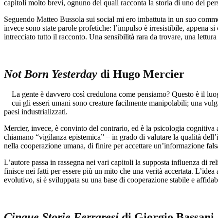
capitoli molto brevi, ognuno dei quali racconta la storia di uno dei pe
Seguendo Matteo Bussola sui social mi ero imbattuta in un suo comment
invece sono state parole profetiche: l’impulso è irresistibile, appena si c
intrecciato tutto il racconto. Una sensibilità rara da trovare, una lettu
Not Born Yesterday
di Hugo Mercier
La gente è davvero così credulona come pensiamo? Questo è il luogo
cui gli esseri umani sono creature facilmente manipolabili; una vulg
paesi industrializzati.
Mercier, invece, è convinto del contrario, ed è la psicologia cognitiva
chiamano “vigilanza epistemica” – in grado di valutare la qualità dell’i
nella cooperazione umana, di finire per accettare un’informazione fals
L’autore passa in rassegna nei vari capitoli la supposta influenza di re
finisce nei fatti per essere più un mito che una verità accertata. L’ide
evolutivo, si è sviluppata su una base di cooperazione stabile e affida
Cinque Storie Ferraresi
di Giorgio Bassani