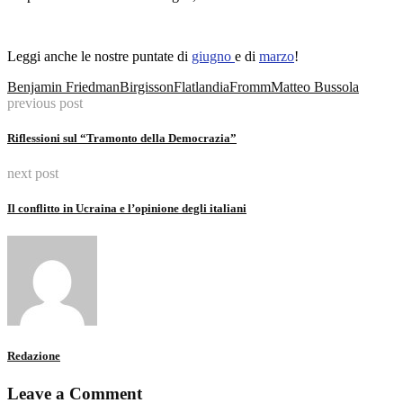
Leggi anche le nostre puntate di
giugno
e di
marzo
!
Benjamin Friedman
Birgisson
Flatlandia
Fromm
Matteo Bussola
previous post
Riflessioni sul “Tramonto della Democrazia”
next post
Il conflitto in Ucraina e l’opinione degli italiani
Redazione
Leave a Comment