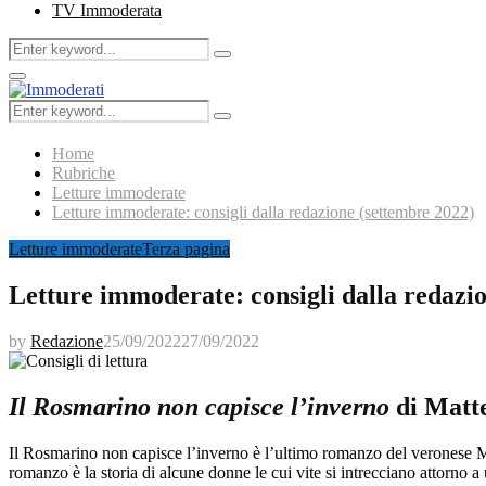
TV Immoderata
Search
Search
for:
Primary
Menu
Search
Search
for:
Home
Rubriche
Letture immoderate
Letture immoderate: consigli dalla redazione (settembre 2022)
Letture immoderate
Terza pagina
Letture immoderate: consigli dalla redazi
by
Redazione
25/09/2022
27/09/2022
Il Rosmarino non capisce l’inverno
di Matt
Il Rosmarino non capisce l’inverno è l’ultimo romanzo del veronese Matt
romanzo è la storia di alcune donne le cui vite si intrecciano attorno a