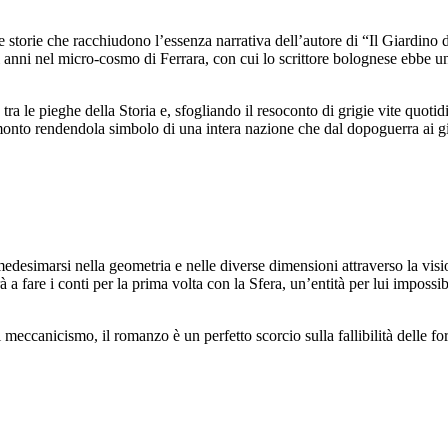
 storie che racchiudono l’essenza narrativa dell’autore di “Il Giardino 
 anni nel micro-cosmo di Ferrara, con cui lo scrittore bolognese ebbe un
a le pieghe della Storia e, sfogliando il resoconto di grigie vite quotidi
monto rendendola simbolo di una intera nazione che dal dopoguerra ai gior
edesimarsi nella geometria e nelle diverse dimensioni attraverso la vis
a fare i conti per la prima volta con la Sfera, un’entità per lui impossi
del meccanicismo, il romanzo è un perfetto scorcio sulla fallibilità dell