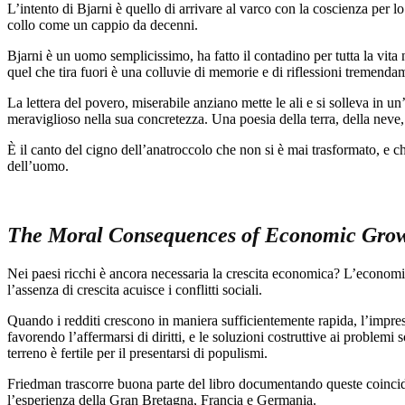
L’intento di Bjarni è quello di arrivare al varco con la coscienza per
collo come un cappio da decenni.
Bjarni è un uomo semplicissimo, ha fatto il contadino per tutta la vita 
quel che tira fuori è una colluvie di memorie e di riflessioni tremenda
La lettera del povero, miserabile anziano mette le ali e si solleva in 
meraviglioso nella sua concretezza. Una poesia della terra, della neve,
È il canto del cigno dell’anatroccolo che non si è mai trasformato, e ch
dell’uomo.
The Moral Consequences of Economic Gro
Nei paesi ricchi è ancora necessaria la crescita economica? L’economis
l’assenza di crescita acuisce i conflitti sociali.
Quando i redditi crescono in maniera sufficientemente rapida, l’impress
favorendo l’affermarsi di diritti, e le soluzioni costruttive ai problem
terreno è fertile per il presentarsi di populismi.
Friedman trascorre buona parte del libro documentando queste coincidenze
l’esperienza della Gran Bretagna, Francia e Germania.