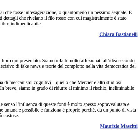
ensai che fosse un’esagerazione, o quantomeno un pessimo segnale. E
nti dettagli che rivelano il filo rosso con cui magistralmente è stato
 libro indimenticabile.
Chiara Bastianelli
bro qui presentato. Siamo infatti molto affezionati all’idea secondo
ecisivo di fake news e teorie del complotto nella vita democratica dei
a di meccanismi cognitivi – quello che Mercier e altri studiosi
 In breve, siamo in grado di ridurre al minimo il rischio, ineliminabile
che senso l’influenza di queste fonti è molto spesso sopravvalutata e
ione umana è possibile e funziona è proprio perché, da un punto di vista
ù costose.
Maurizio Mascitti