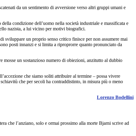
catenati da un sentimento di avversione verso altri gruppi umani e
o della condizione dell’uomo nella società industriale e massificata e
lo nazista, a lui vicino per motivi biografici.
ce di sviluppare un proprio senso critico finisce per non assumere mai
sono posti innanzi e si limita a riproprorre quanto pronunciato da
sere mosse un sostanzioso numero di obiezioni, anzitutto al dubbio
l’accezione che siamo soliti attribuire al termine – possa vivere
a schiavitù che per secoli ha contraddistinto, in misura più o meno
Lorenzo Bodellini
tera che l’anziano, solo e ormai prossimo alla morte Bjarni scrive ad