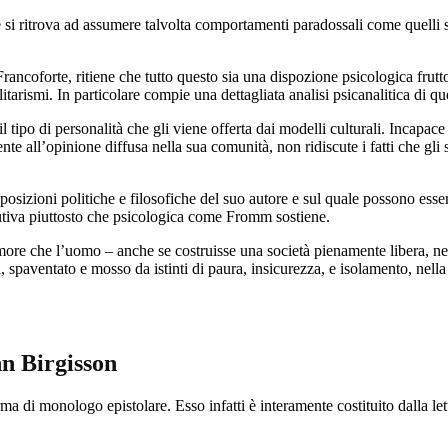
i ritrova ad assumere talvolta comportamenti paradossali come quelli s
rancoforte, ritiene che tutto questo sia una dispozione psicologica frutt
arismi. In particolare compie una dettagliata analisi psicanalitica di quel
 il tipo di personalità che gli viene offerta dai modelli culturali. Incapa
 all’opinione diffusa nella sua comunità, non ridiscute i fatti che gli 
 posizioni politiche e filosofiche del suo autore e sul quale possono es
utiva piuttosto che psicologica come Fromm sostiene.
timore che l’uomo – anche se costruisse una società pienamente libera, nel
i, spaventato e mosso da istinti di paura, insicurezza, e isolamento, nell
n Birgisson
a di monologo epistolare. Esso infatti è interamente costituito dalla let