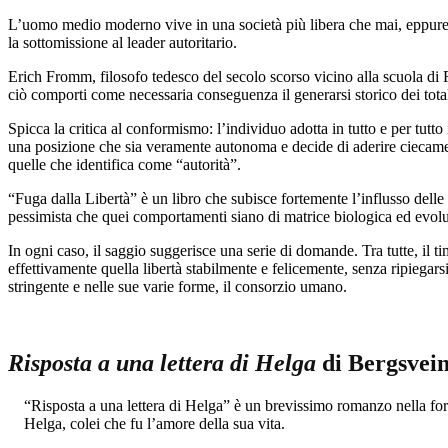
L’uomo medio moderno vive in una società più libera che mai, eppure s
la sottomissione al leader autoritario.
Erich Fromm, filosofo tedesco del secolo scorso vicino alla scuola di F
ciò comporti come necessaria conseguenza il generarsi storico dei totalit
Spicca la critica al conformismo: l’individuo adotta in tutto e per tutto
una posizione che sia veramente autonoma e decide di aderire ciecamente
quelle che identifica come “autorità”.
“Fuga dalla Libertà” è un libro che subisce fortemente l’influsso delle
pessimista che quei comportamenti siano di matrice biologica ed evol
In ogni caso, il saggio suggerisce una serie di domande. Tra tutte, il 
effettivamente quella libertà stabilmente e felicemente, senza ripiegars
stringente e nelle sue varie forme, il consorzio umano.
Risposta a una lettera di Helga
di Bergsvein
“Risposta a una lettera di Helga” è un brevissimo romanzo nella form
Helga, colei che fu l’amore della sua vita.