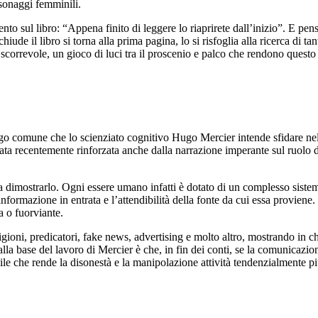
rsonaggi femminili.
o sul libro: “Appena finito di leggere lo riaprirete dall’inizio”. E p
hiude il libro si torna alla prima pagina, lo si risfoglia alla ricerca di ta
ra scorrevole, un gioco di luci tra il proscenio e palco che rendono questo
 comune che lo scienziato cognitivo Hugo Mercier intende sfidare nel li
ata recentemente rinforzata anche dalla narrazione imperante sul ruolo d
 a dimostrarlo. Ogni essere umano infatti è dotato di un complesso sistem
nformazione in entrata e l’attendibilità della fonte da cui essa proviene.
a o fuorviante.
ligioni, predicatori, fake news, advertising e molto altro, mostrando in 
a alla base del lavoro di Mercier è che, in fin dei conti, se la comunicaz
bile che rende la disonestà e la manipolazione attività tendenzialmente pi