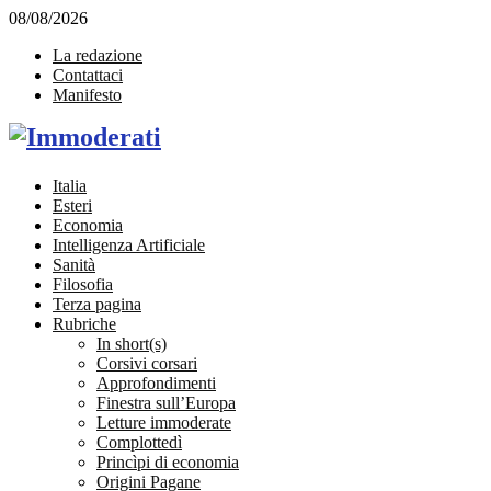
08/08/2026
La redazione
Contattaci
Manifesto
Facebook
Twitter
Instagram
Linkedin
Email
Italia
Esteri
Economia
Intelligenza Artificiale
Sanità
Filosofia
Terza pagina
Rubriche
In short(s)
Corsivi corsari
Approfondimenti
Finestra sull’Europa
Letture immoderate
Complottedì
Princìpi di economia
Origini Pagane