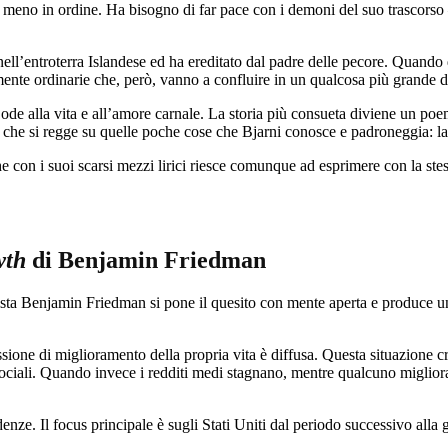
 lo meno in ordine. Ha bisogno di far pace con i demoni del suo trascorso
nell’entroterra Islandese ed ha ereditato dal padre delle pecore. Quando 
mente ordinarie che, però, vanno a confluire in un qualcosa più grande di
un’ode alla vita e all’amore carnale. La storia più consueta diviene un p
 che si regge su quelle poche cose che Bjarni conosce e padroneggia: la n
e con i suoi scarsi mezzi lirici riesce comunque ad esprimere con la stes
wth
di Benjamin Friedman
ta Benjamin Friedman si pone il quesito con mente aperta e produce un’a
ione di miglioramento della propria vita è diffusa. Questa situazione cr
i sociali. Quando invece i redditi medi stagnano, mentre qualcuno migliora
. Il focus principale è sugli Stati Uniti dal periodo successivo alla guer