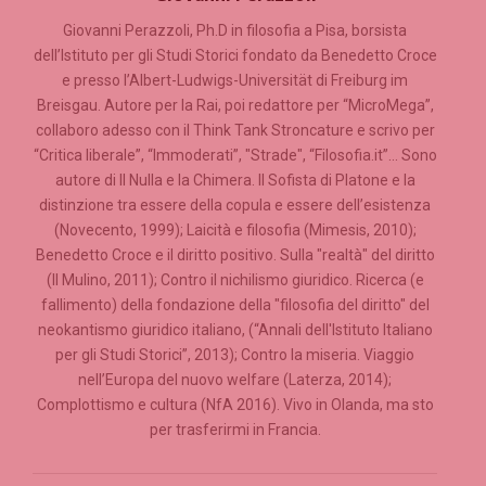
Giovanni Perazzoli, Ph.D in filosofia a Pisa, borsista
dell’Istituto per gli Studi Storici fondato da Benedetto Croce
e presso l’Albert-Ludwigs-Universität di Freiburg im
Breisgau. Autore per la Rai, poi redattore per “MicroMega”,
collaboro adesso con il Think Tank Stroncature e scrivo per
“Critica liberale”, “Immoderati”, "Strade", “Filosofia.it”… Sono
autore di Il Nulla e la Chimera. Il Sofista di Platone e la
distinzione tra essere della copula e essere dell’esistenza
(Novecento, 1999); Laicità e filosofia (Mimesis, 2010);
Benedetto Croce e il diritto positivo. Sulla "realtà" del diritto
(Il Mulino, 2011); Contro il nichilismo giuridico. Ricerca (e
fallimento) della fondazione della "filosofia del diritto" del
neokantismo giuridico italiano, (“Annali dell'Istituto Italiano
per gli Studi Storici”, 2013); Contro la miseria. Viaggio
nell’Europa del nuovo welfare (Laterza, 2014);
Complottismo e cultura (NfA 2016). Vivo in Olanda, ma sto
per trasferirmi in Francia.