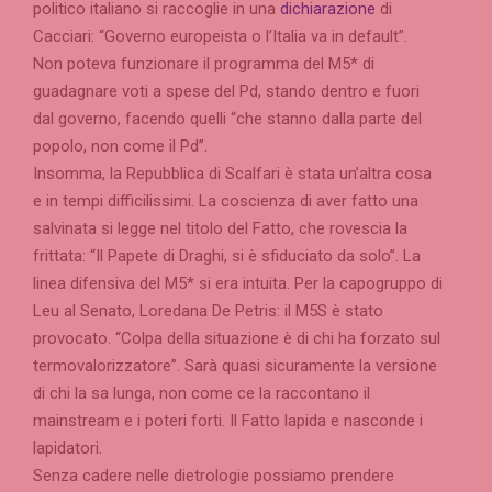
politico italiano si raccoglie in una
dichiarazione
di
Cacciari: “Governo europeista o l’Italia va in default”.
Non poteva funzionare il programma del M5* di
guadagnare voti a spese del Pd, stando dentro e fuori
dal governo, facendo quelli “che stanno dalla parte del
popolo, non come il Pd”.
Insomma, la Repubblica di Scalfari è stata un’altra cosa
e in tempi difficilissimi. La coscienza di aver fatto una
salvinata si legge nel titolo del Fatto, che rovescia la
frittata: “Il Papete di Draghi, si è sfiduciato da solo”. La
linea difensiva del M5* si era intuita. Per la capogruppo di
Leu al Senato, Loredana De Petris: il M5S è stato
provocato. “Colpa della situazione è di chi ha forzato sul
termovalorizzatore”. Sarà quasi sicuramente la versione
di chi la sa lunga, non come ce la raccontano il
mainstream e i poteri forti. Il Fatto lapida e nasconde i
lapidatori.
Senza cadere nelle dietrologie possiamo prendere