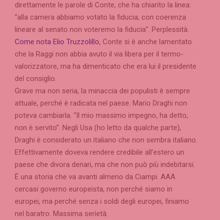
direttamente le parole di Conte, che ha chiarito la linea:
“alla camera abbiamo votato la fiducia; con coerenza
lineare al senato non voteremo la fiducia”. Perplessità.
Come nota Elio Truzzolillo
, Conte si è anche lamentato
che la Raggi non abbia avuto il via libera per il termo-
valorizzatore, ma ha dimenticato che era lui il presidente
del consiglio.
Grave ma non seria, la minaccia dei populisti è sempre
attuale, perché è radicata nel paese. Mario Draghi non
poteva cambiarla. “Il mio massimo impegno, ha detto,
non è servito”. Negli Usa (ho letto da qualche parte),
Draghi è considerato un italiano che non sembra italiano.
Effettivamente doveva rendere credibile all’estero un
paese che divora denari, ma che non può più indebitarsi.
È una storia che va avanti almeno da Ciampi. AAA
cercasi governo europeista, non perché siamo in
europei, ma perché senza i soldi degli europei, finiamo
nel baratro. Massima serietà.