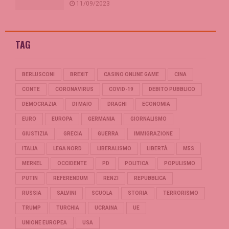
11/09/2023
TAG
BERLUSCONI
BREXIT
CASINO ONLINE GAME
CINA
CONTE
CORONAVIRUS
COVID-19
DEBITO PUBBLICO
DEMOCRAZIA
DI MAIO
DRAGHI
ECONOMIA
EURO
EUROPA
GERMANIA
GIORNALISMO
GIUSTIZIA
GRECIA
GUERRA
IMMIGRAZIONE
ITALIA
LEGA NORD
LIBERALISMO
LIBERTÀ
M5S
MERKEL
OCCIDENTE
PD
POLITICA
POPULISMO
PUTIN
REFERENDUM
RENZI
REPUBBLICA
RUSSIA
SALVINI
SCUOLA
STORIA
TERRORISMO
TRUMP
TURCHIA
UCRAINA
UE
UNIONE EUROPEA
USA