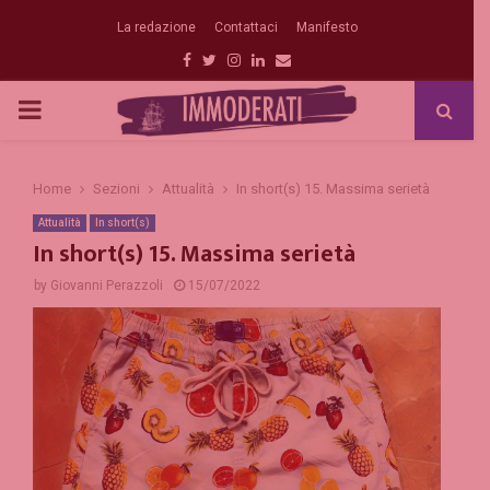
La redazione
Contattaci
Manifesto
Facebook
Twitter
Instagram
Linkedin
Email
PRIMARY
MENU
Home
Sezioni
Attualità
In short(s) 15. Massima serietà
Attualità
In short(s)
In short(s) 15. Massima serietà
by
Giovanni Perazzoli
15/07/2022