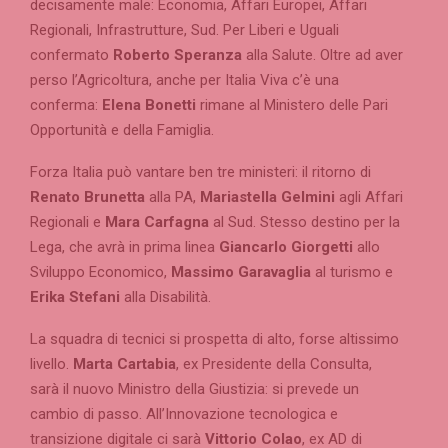
decisamente male: Economia, Affari Europei, Affari
Regionali, Infrastrutture, Sud. Per Liberi e Uguali
confermato
Roberto Speranza
alla Salute. Oltre ad aver
perso l’Agricoltura, anche per Italia Viva c’è una
conferma:
Elena Bonetti
rimane al Ministero delle Pari
Opportunità e della Famiglia.
Forza Italia può vantare ben tre ministeri: il ritorno di
Renato Brunetta
alla PA,
Mariastella Gelmini
agli Affari
Regionali e
Mara Carfagna
al Sud. Stesso destino per la
Lega, che avrà in prima linea
Giancarlo Giorgetti
allo
Sviluppo Economico,
Massimo Garavaglia
al turismo e
Erika Stefani
alla Disabilità.
La squadra di tecnici si prospetta di alto, forse altissimo
livello.
Marta Cartabia
, ex Presidente della Consulta,
sarà il nuovo Ministro della Giustizia: si prevede un
cambio di passo. All’Innovazione tecnologica e
transizione digitale ci sarà
Vittorio Colao
, ex AD di