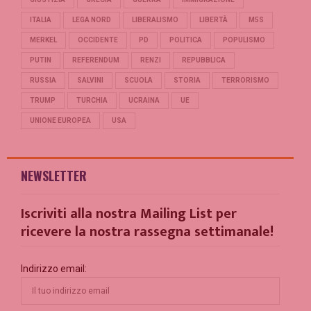
ITALIA
LEGA NORD
LIBERALISMO
LIBERTÀ
M5S
MERKEL
OCCIDENTE
PD
POLITICA
POPULISMO
PUTIN
REFERENDUM
RENZI
REPUBBLICA
RUSSIA
SALVINI
SCUOLA
STORIA
TERRORISMO
TRUMP
TURCHIA
UCRAINA
UE
UNIONE EUROPEA
USA
NEWSLETTER
Iscriviti alla nostra Mailing List per
ricevere la nostra rassegna settimanale!
Indirizzo email: