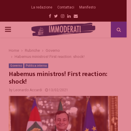
La redazione
Contattaci
Manifesto
Facebook
Twitter
Instagram
Linkedin
Email
PRIMARY
MENU
Home
Rubriche
Governo
Habemus ministros! First reaction: shock!
Governo
Politica interna
Habemus ministros! First reaction:
shock!
by
Leonardo Accardi
13/02/2021