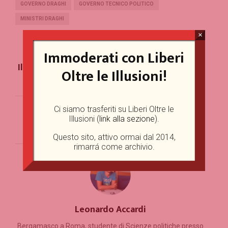
GOVERNO DRAGHI
GOVERNO TECNICO POLITICO
MINISTRI DRAGHI
×
Immoderati con Liberi
PREVIOUS POST
Il mare non scappa: la scuola estiva si può e si
Oltre le Illusioni!
deve fare
Ci siamo trasferiti su Liberi Oltre le
NEXT POST
Illusioni (
link alla sezione
).
Tre miracoli per l’Europa
Questo sito, attivo ormai dal 2014,
rimarrá come archivio.
Leonardo Accardi
Bergamasco a Roma, studente di Scienze politiche presso