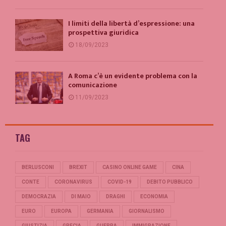
I limiti della libertà d’espressione: una
prospettiva giuridica
18/09/2023
A Roma c’è un evidente problema con la
comunicazione
11/09/2023
TAG
BERLUSCONI
BREXIT
CASINO ONLINE GAME
CINA
CONTE
CORONAVIRUS
COVID-19
DEBITO PUBBLICO
DEMOCRAZIA
DI MAIO
DRAGHI
ECONOMIA
EURO
EUROPA
GERMANIA
GIORNALISMO
GIUSTIZIA
GRECIA
GUERRA
IMMIGRAZIONE