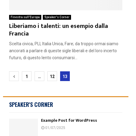
Finestra sull'Europa
Speaker's Corner
Liberiamo i talenti: un esempio dalla
Francia
Scelta civica, PLI, Italia Unica, Fare; da troppo ormai siamo
ancorati a parlare di queste sigle liberali e del loro incerto
futuro, di questo lento consumarsi...
Paginazione
1
…
12
13
degli
articoli
SPEAKER'S CORNER
Example Post for WordPress
01/07/2025