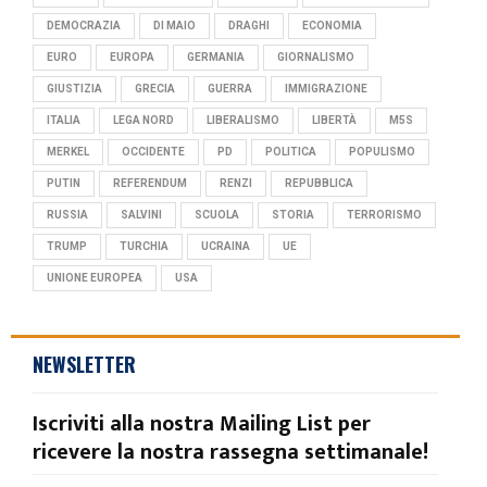
DEMOCRAZIA
DI MAIO
DRAGHI
ECONOMIA
EURO
EUROPA
GERMANIA
GIORNALISMO
GIUSTIZIA
GRECIA
GUERRA
IMMIGRAZIONE
ITALIA
LEGA NORD
LIBERALISMO
LIBERTÀ
M5S
MERKEL
OCCIDENTE
PD
POLITICA
POPULISMO
PUTIN
REFERENDUM
RENZI
REPUBBLICA
RUSSIA
SALVINI
SCUOLA
STORIA
TERRORISMO
TRUMP
TURCHIA
UCRAINA
UE
UNIONE EUROPEA
USA
NEWSLETTER
Iscriviti alla nostra Mailing List per
ricevere la nostra rassegna settimanale!