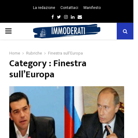
La redazione
Contattaci
Manifesto
Facebook
Twitter
Instagram
Linkedin
Email
PRIMARY
MENU
Home
Rubriche
Finestra sull'Europa
Category : Finestra
sull’Europa