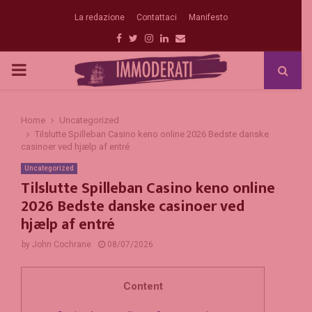
La redazione
Contattaci
Manifesto
Facebook
Twitter
Instagram
Linkedin
Email
PRIMARY
MENU
Home
Uncategorized
Tilslutte Spilleban Casino keno online 2026 Bedste danske
casinoer ved hjælp af entré
Uncategorized
Tilslutte Spilleban Casino keno online
2026 Bedste danske casinoer ved
hjælp af entré
by
John Cochrane
08/07/2026
Content