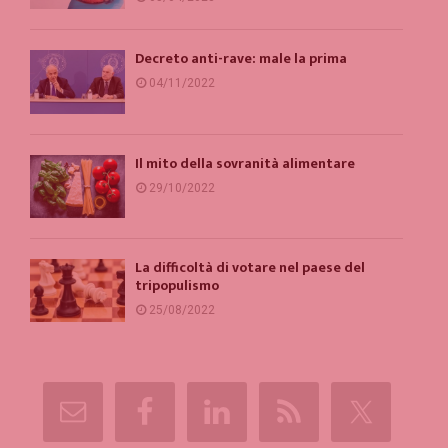
Decreto anti-rave: male la prima
04/11/2022
Il mito della sovranità alimentare
29/10/2022
La difficoltà di votare nel paese del
tripopulismo
25/08/2022