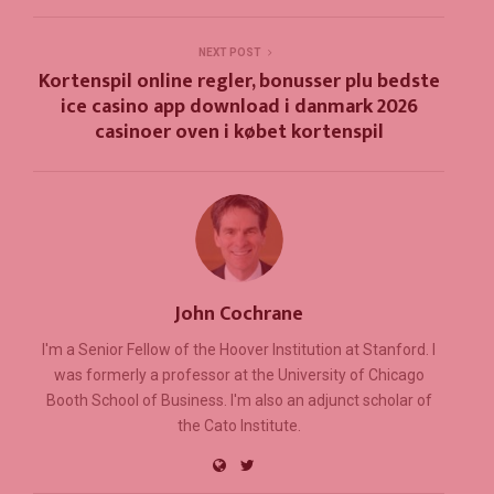
NEXT POST
Kortenspil online regler, bonusser plu bedste
ice casino app download i danmark 2026
casinoer oven i købet kortenspil
John Cochrane
I'm a Senior Fellow of the Hoover Institution at Stanford. I
was formerly a professor at the University of Chicago
Booth School of Business. I'm also an adjunct scholar of
the Cato Institute.