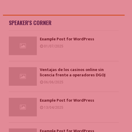
SPEAKER'S CORNER
Example Post for WordPress
01/07/2025
Ventajas de los casinos online sin
licencia frente a operadores DGOJ
06/06/2025
Example Post for WordPress
13/04/2025
Example Post for WordPress