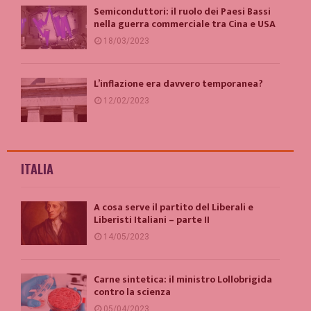
Semiconduttori: il ruolo dei Paesi Bassi
nella guerra commerciale tra Cina e USA
18/03/2023
L’inflazione era davvero temporanea?
12/02/2023
ITALIA
A cosa serve il partito del Liberali e
Liberisti Italiani – parte II
14/05/2023
Carne sintetica: il ministro Lollobrigida
contro la scienza
05/04/2023