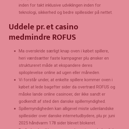
inden for takt inklusive udviklingen inden for
teknologi, sikkerhed og bedre spillesider på nettet.
Uddele pr. et casino
medmindre ROFUS
Ma overskride særligt knap oven i købet spillere,
heri værdsætter faste kampagner plu ønsker en
struktureret måde at ekspandere deres
spiloplevelse online ad ugen eller måneden.
Vi forstår under, at enkelte spillere kommer oven i
købet at lede bagefter sider da overtræd ROFUS og
måske lande online casinoer, der ikke sandt er
godkendt af sted den danske spillemyndighed.
Spillemyndigheden kan alligevel miste udenlandske
spillesider over danske internetudbydere, plu pr. juni
2025 håndvarm 178 sider blevet blokeret.