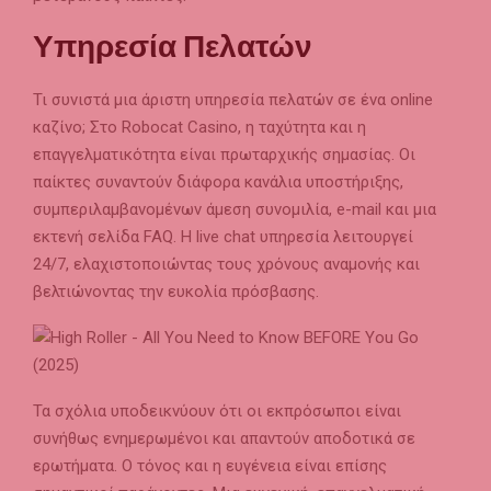
Υπηρεσία Πελατών
Τι συνιστά μια άριστη υπηρεσία πελατών σε ένα online
καζίνο; Στο Robocat Casino, η ταχύτητα και η
επαγγελματικότητα είναι πρωταρχικής σημασίας. Οι
παίκτες συναντούν διάφορα κανάλια υποστήριξης,
συμπεριλαμβανομένων άμεση συνομιλία, e-mail και μια
εκτενή σελίδα FAQ. Η live chat υπηρεσία λειτουργεί
24/7, ελαχιστοποιώντας τους χρόνους αναμονής και
βελτιώνοντας την ευκολία πρόσβασης.
Τα σχόλια υποδεικνύουν ότι οι εκπρόσωποι είναι
συνήθως ενημερωμένοι και απαντούν αποδοτικά σε
ερωτήματα. Ο τόνος και η ευγένεια είναι επίσης