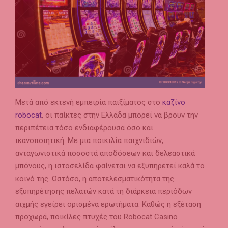
Μετά από εκτενή εμπειρία παιξίματος στο
καζίνο
robocat
, οι παίκτες στην Ελλάδα μπορεί να βρουν την
περιπέτεια τόσο ενδιαφέρουσα όσο και
ικανοποιητική. Με μια ποικιλία παιχνιδιών,
ανταγωνιστικά ποσοστά αποδόσεων και δελεαστικά
μπόνους, η ιστοσελίδα φαίνεται να εξυπηρετεί καλά το
κοινό της. Ωστόσο, η αποτελεσματικότητα της
εξυπηρέτησης πελατών κατά τη διάρκεια περιόδων
αιχμής εγείρει ορισμένα ερωτήματα. Καθώς η εξέταση
προχωρά, ποικίλες πτυχές του Robocat Casino