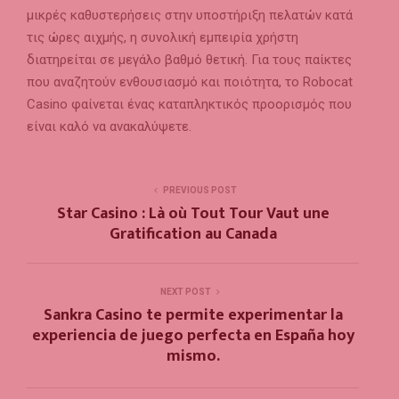
μικρές καθυστερήσεις στην υποστήριξη πελατών κατά
τις ώρες αιχμής, η συνολική εμπειρία χρήστη
διατηρείται σε μεγάλο βαθμό θετική. Για τους παίκτες
που αναζητούν ενθουσιασμό και ποιότητα, το Robocat
Casino φαίνεται ένας καταπληκτικός προορισμός που
είναι καλό να ανακαλύψετε.
PREVIOUS POST
Star Casino : Là où Tout Tour Vaut une
Gratification au Canada
NEXT POST
Sankra Casino te permite experimentar la
experiencia de juego perfecta en España hoy
mismo.