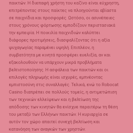
παικτών. Η διεπαφή χρήστη του καζίνο είναι εύχρηστη,
επιτρέποντας στους παίκτες να πλοηγούνται αβίαστα
σε παιχνίδια και προσφορές. Ωστόσο, οι ασυνέπειες
στους χρόνους φόρτωσης εμποδίζουν περιστασιακά
την εμπειρία. Η ποικιλία παιχνιδιών καλύπτει
διάφορες προτιμήσεις, διασφαλίζοντας ότι η αξία
ψυχαγωγίας παραμένει υψηλή. Επιπλέον, η
συμβατότητα με κινητά προσφέρει ευελιξία, αν και
εξακολουθούν να υπάρχουν μικρά προβλήματα
βελτιστοποίησης. Η ασφάλεια των παικτών και οι
επιλογές πληρωμής είναι ισχυρές, εμπνέοντας
εμπιστοσύνη στις συναλλαγές. Τελικά, ενώ το Robocat
Casino διαπρέπει σε πολλούς τομείς, η αντιμετώπιση
των τεχνικών ελλείψεων και η βελτίωση της
απόδοσης των κινητών θα ενίσχυε περαιτέρω τη θέση
του μεταξύ των Ελλήνων παικτών. Η κυριαρχία σε
αυτόν τον χώρο απαιτεί συνεχή βελτίωση και
κατανόηση των αναγκών των χρηστών.