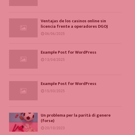
Ventajas de los casinos online sin
licencia frente a operadores DGOJ
06/06/2025
Example Post for WordPress
13/04/2025
Example Post for WordPress
15/03/2025
Un problema per la parità di genere
(forse)
20/10/2023