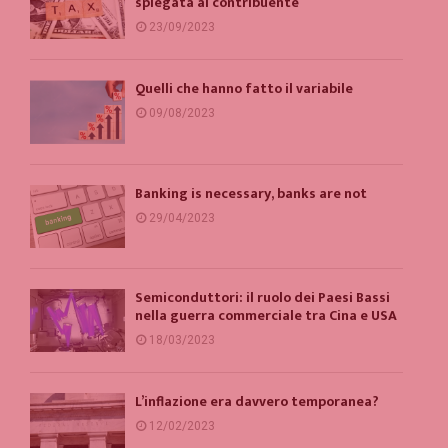
spiegata al contribuente
23/09/2023
Quelli che hanno fatto il variabile
09/08/2023
Banking is necessary, banks are not
29/04/2023
Semiconduttori: il ruolo dei Paesi Bassi
nella guerra commerciale tra Cina e USA
18/03/2023
L’inflazione era davvero temporanea?
12/02/2023