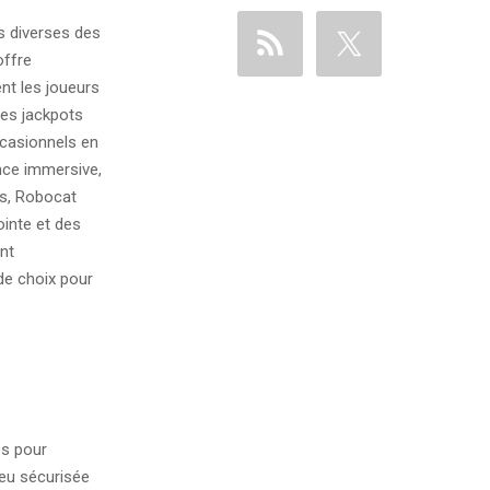
s diverses des
offre
ent les joueurs
des jackpots
casionnels en
nce immersive,
rs, Robocat
ointe et des
nt
de choix pour
es pour
jeu sécurisée