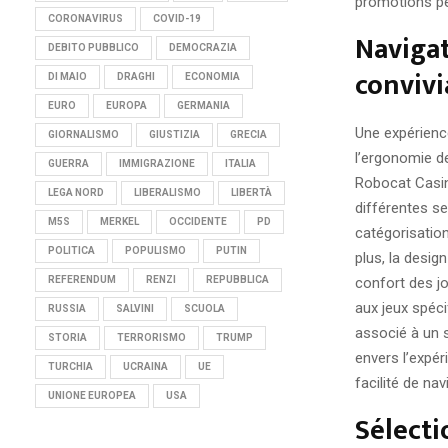
promotions pe
CORONAVIRUS
COVID-19
Navigat
DEBITO PUBBLICO
DEMOCRAZIA
convivi
DI MAIO
DRAGHI
ECONOMIA
EURO
EUROPA
GERMANIA
Une expérienc
GIORNALISMO
GIUSTIZIA
GRECIA
l’ergonomie de
GUERRA
IMMIGRAZIONE
ITALIA
Robocat Casin
LEGA NORD
LIBERALISMO
LIBERTÀ
différentes se
M5S
MERKEL
OCCIDENTE
PD
catégorisation
POLITICA
POPULISMO
PUTIN
plus, la desig
confort des j
REFERENDUM
RENZI
REPUBBLICA
aux jeux spéci
RUSSIA
SALVINI
SCUOLA
associé à un 
STORIA
TERRORISMO
TRUMP
envers l’expér
TURCHIA
UCRAINA
UE
facilité de na
UNIONE EUROPEA
USA
Sélectio