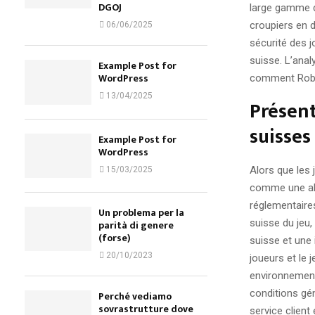
DGOJ
large gamme d
croupiers en d
06/06/2025
sécurité des j
suisse. L’anal
Example Post for
WordPress
comment Roboc
13/04/2025
Présent
suisses
Example Post for
WordPress
Alors que les 
15/03/2025
comme une alt
réglementaire
Un problema per la
suisse du jeu
parità di genere
(forse)
suisse et une 
20/10/2023
joueurs et le
environnement
conditions gén
Perché vediamo
sovrastrutture dove
service client