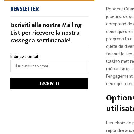
NEWSLETTER
Robocat Casin
joueurs, ce qu
Iscriviti alla nostra Mailing
comprend des j
List per ricevere la nostra
classiques en
rassegna settimanale!
progressifs a
quête de dive
faisant le lie
Indirizzo email:
Casino met rég
mécanismes in
l’engagement 
ceux qui reche
Options
utilisa
Les choix de 
répondre aux 