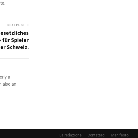
te.
NEXT POST
gesetzliches
 für Spieler
der Schweiz.
erly a
m also an
La redazione
Contattaci
Manifesto