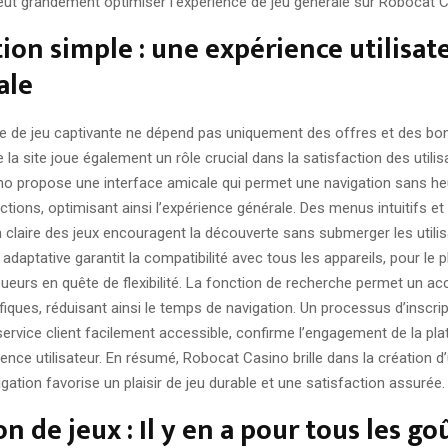
ut grandement optimiser l’expérience de jeu générale sur Robocat C
ion simple : une expérience utilisat
ale
e de jeu captivante ne dépend pas uniquement des offres et des bon
 la site joue également un rôle crucial dans la satisfaction des utilis
o propose une interface amicale qui permet une navigation sans heu
ctions, optimisant ainsi l’expérience générale. Des menus intuitifs et
 claire des jeux encouragent la découverte sans submerger les utilis
n adaptative garantit la compatibilité avec tous les appareils, pour le 
oueurs en quête de flexibilité. La fonction de recherche permet un a
fiques, réduisant ainsi le temps de navigation. Un processus d’inscript
service client facilement accessible, confirme l’engagement de la pl
ience utilisateur. En résumé, Robocat Casino brille dans la création d
vigation favorise un plaisir de jeu durable et une satisfaction assurée.
n de jeux : Il y en a pour tous les goû