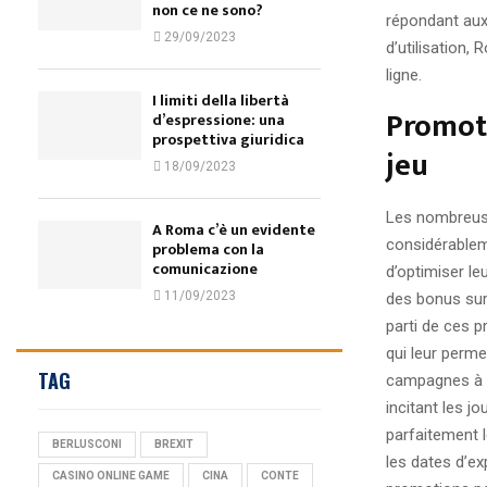
non ce ne sono?
répondant aux p
29/09/2023
d’utilisation
ligne.
I limiti della libertà
Promoti
d’espressione: una
prospettiva giuridica
jeu
18/09/2023
Les nombreus
A Roma c’è un evidente
considérablem
problema con la
comunicazione
d’optimiser l
11/09/2023
des bonus sur 
parti de ces p
qui leur perme
TAG
campagnes à d
incitant les j
parfaitement 
BERLUSCONI
BREXIT
les dates d’expi
CASINO ONLINE GAME
CINA
CONTE