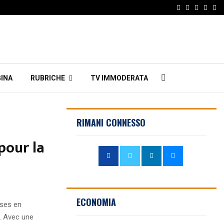
Facebook
Twitter
Instagr
Linke
Em
INA
RUBRICHE
TV IMMODERATA
RIMANI CONNESSO
pour la
ECONOMIA
sses en
. Avec une