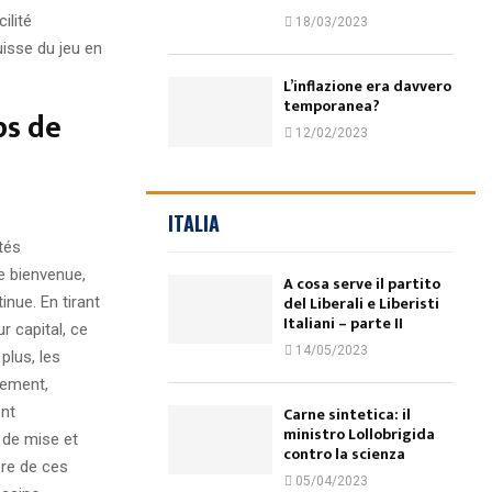
ilité
18/03/2023
isse du jeu en
L’inflazione era davvero
temporanea?
ps de
12/02/2023
ITALIA
tés
e bienvenue,
A cosa serve il partito
del Liberali e Liberisti
inue. En tirant
Italiani – parte II
r capital, ce
14/05/2023
plus, les
dement,
ent
Carne sintetica: il
ministro Lollobrigida
 de mise et
contro la scienza
ière de ces
05/04/2023