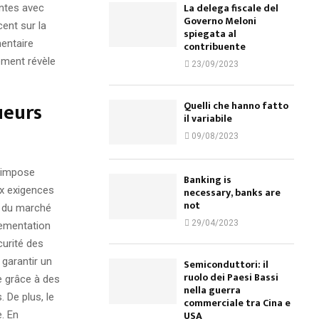
La delega fiscale del
antes avec
Governo Meloni
cent sur la
spiegata al
mentaire
contribuente
ement révèle
23/09/2023
ueurs
Quelli che hanno fatto
il variabile
09/08/2023
s’impose
Banking is
ux exigences
necessary, banks are
not
e du marché
29/04/2023
lementation
curité des
garantir un
Semiconduttori: il
ruolo dei Paesi Bassi
e grâce à des
nella guerra
 De plus, le
commerciale tra Cina e
USA
. En