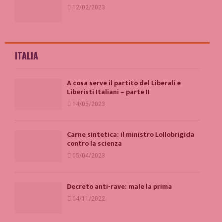
12/02/2023
ITALIA
A cosa serve il partito del Liberali e
Liberisti Italiani – parte II
14/05/2023
Carne sintetica: il ministro Lollobrigida
contro la scienza
05/04/2023
Decreto anti-rave: male la prima
04/11/2022