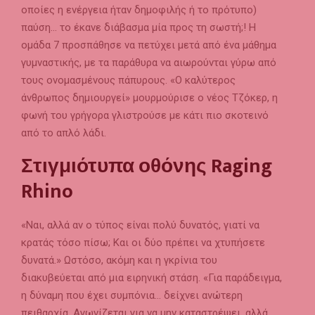
οποίες η ενέργεια ήταν δημοφιλής ή το πρότυπο)
παύση… το έκανε διάβασμα μία προς τη σωστή;! Η
ομάδα 7 προσπάθησε να πετύχει μετά από ένα μάθημα
γυμναστικής, με τα παράθυρα να αιωρούνται γύρω από
τους ονομασμένους πάπυρους. «Ο καλύτερος
άνθρωπος δημιουργεί» μουρμούρισε ο νέος Τζόκερ, η
φωνή του γρήγορα γλιστρούσε με κάτι πιο σκοτεινό
από το απλό λάδι.
Στιγμιότυπα οθόνης Raging
Rhino
«Ναι, αλλά αν ο τύπος είναι πολύ δυνατός, γιατί να
κρατάς τόσο πίσω; Και οι δύο πρέπει να χτυπήσετε
δυνατά.» Ωστόσο, ακόμη και η γκρίνια του
διακυβεύεται από μια ειρηνική στάση. «Για παράδειγμα,
η δύναμη που έχει συμπόνια… δείχνει ανώτερη
πειθαρχία. Αγωνίζεται για να μην καταστρέψει, αλλά