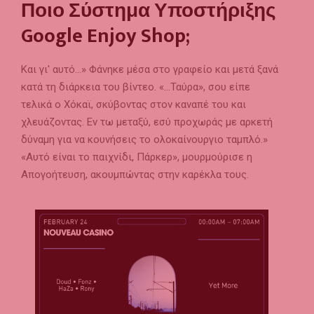
Ποιο Σύστημα Υποστήριξης
Google Enjoy Shop;
Και γι' αυτό…» Φάνηκε μέσα στο γραφείο και μετά ξανά
κατά τη διάρκεια του βίντεο. «…Ταύρα», σου είπε
τελικά ο Χόκαϊ, σκύβοντας στον καναπέ του και
χλευάζοντας. Εν τω μεταξύ, εσύ προχωράς με αρκετή
δύναμη για να κουνήσεις το ολοκαίνουργιο ταμπλό.»
«Αυτό είναι το παιχνίδι, Πάρκερ», μουρμούρισε η
Απογοήτευση, ακουμπώντας στην καρέκλα τους.